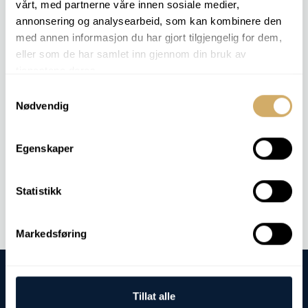
vårt, med partnerne våre innen sosiale medier,
annonsering og analysearbeid, som kan kombinere den
med annen informasjon du har gjort tilgjengelig for dem,
eller som de har samlet inn gjennom din bruk av
RELEVANTE KOMPONENTEN
tjenestene deres.
Motor
Samtykkevalg
EN 590
Nødvendig
Hydraulik
Egenskaper
Kontaktieren Sie uns
Statistikk
Markedsføring
Tillat alle