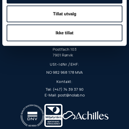
Tillat utvalg
Besuchs- und Lieferadresse:
Fjordgata 8
7900 Rørvik
Ikke tillat
Postanschrift:
Postfach 103
7901 Rørvik
USt-IdNr./EHF:
NO 982 968 178 MVA
Kontakt:
Tel: (+47) 74 39 37 90
E-Mail: post@nolab.no