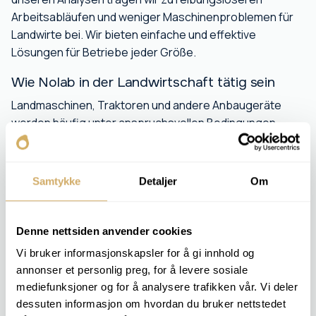
Arbeitsabläufen und weniger Maschinenproblemen für
Landwirte bei. Wir bieten einfache und effektive
Lösungen für Betriebe jeder Größe.
Wie Nolab in der Landwirtschaft tätig sein
Landmaschinen, Traktoren und andere Anbaugeräte
werden häufig unter anspruchsvollen Bedingungen
eingesetzt. Gemeinsam ist ihnen, dass sie alle
unterschiedliche Öle und Schmierstoffe benötigen. Wir
bieten Öl-, Fett- und Kühlmittelanalysen an, um optimale
Samtykke
Detaljer
Om
Leistung zu gewährleisten und den Reparaturaufwand
zu reduzieren.
Denne nettsiden anvender cookies
Mit unseren Dienstleistungen erhalten Sie:
Vi bruker informasjonskapsler for å gi innhold og
Bessere Kontrolle über den Maschinenpark
annonser et personlig preg, for å levere sosiale
Frühwarnung vor Verschleiß
mediefunksjoner og for å analysere trafikken vår. Vi deler
Längere Lebensdauer von Traktoren, Mähdreschern und
dessuten informasjon om hvordan du bruker nettstedet
anderen Geräten