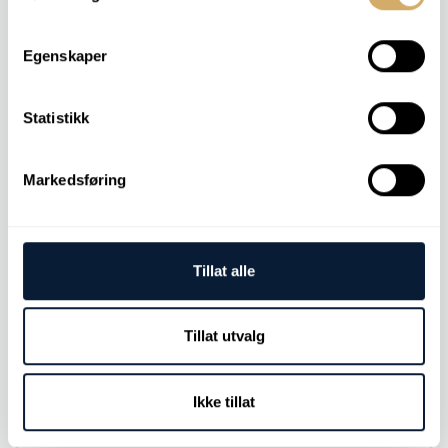
Schlauch (pro Meter)
Egenskaper
Schlauch zur Probenahme.
Geben Sie die gewünschte Meterzahl ein.
Statistikk
Markedsføring
Etikettenbogen
Tillat alle
Ein Blatt enthält 10 Etiketten.
Wir versenden Etiketten für alle Komponenten, die
der Kundennummer zugeordnet sind.
Tillat utvalg
Ikke tillat