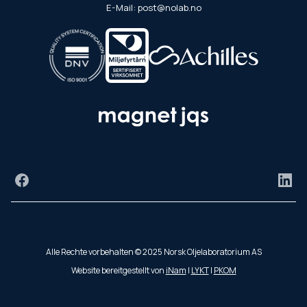
E-Mail: post@nolab.no
Facebook
Link
Alle Rechte vorbehalten © 2025 Norsk Oljelaboratorium AS
Website bereitgestellt von
iNam
|
LYKT
|
PKOM