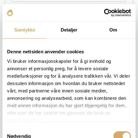
Glasflasche
Samtykke
Detaljer
Om
Zur Probenahme. 100 ml.
Denne nettsiden anvender cookies
Vi bruker informasjonskapsler for å gi innhold og
annonser et personlig preg, for å levere sosiale
mediefunksjoner og for å analysere trafikken vår. Vi deler
dessuten informasjon om hvordan du bruker nettstedet
Probenahmepumpe
vårt, med partnerne våre innen sosiale medier,
Probenahmepumpe zur Entnahme einer Probe
annonsering og analysearbeid, som kan kombinere den
ohne äußere Kontamination
med annen informasjon du har gjort tilgjengelig for dem,
eller som de har samlet inn gjennom din bruk av
tjenestene deres.
Samtykkevalg
Nødvendig