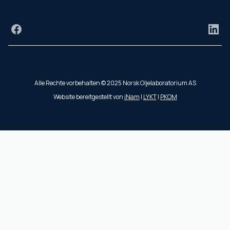
Facebook
Link
Alle Rechte vorbehalten © 2025 Norsk Oljelaboratorium AS
Website bereitgestellt von
iNam
|
LYKT
|
PKOM