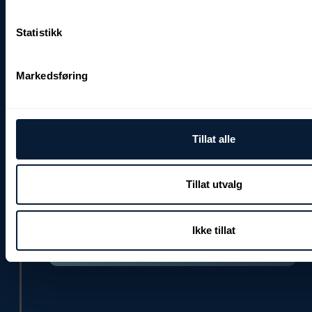
Büroräume im Havet-Bürokomplex,
Statistikk
zusätzlich zu unserem Labor in der
InnovArena.
Markedsføring
Tillat alle
Tillat utvalg
Ikke tillat