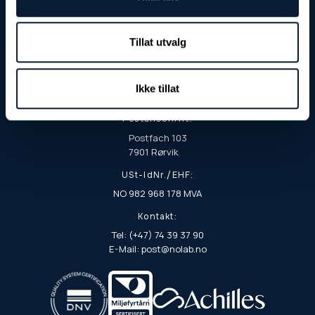
Tillat utvalg
Besuchs- und Lieferadresse:
Fjordgata 8
Ikke tillat
7900 Rørvik
Postanschrift:
Postfach 103
7901 Rørvik
USt-IdNr./EHF:
NO 982 968 178 MVA
Kontakt:
Tel: (+47) 74 39 37 90
E-Mail: post@nolab.no