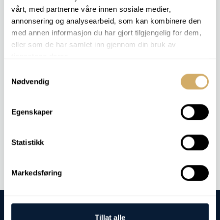
Wärmeträgeröl 2
vårt, med partnerne våre innen sosiale medier,
Wärmeträgeröl 3
annonsering og analysearbeid, som kan kombinere den
Wärmeträgeröl 4
FETT 1
med annen informasjon du har gjort tilgjengelig for dem,
FETT 2
eller som de har samlet inn gjennom din bruk av
KÜHLMITTEL 3
tjenestene deres.
KÜHLMITTEL 4
EAL 2
Samtykkevalg
EAL 3
Nødvendig
DIESEL 4
BIODIESEL 2
Gasmotor 2
Egenskaper
Auftragsanalyse -
PQ-Index
Statistikk
Markedsføring
Tillat alle