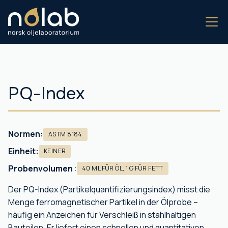
PQ-Index
Normen:
ASTM 8184
Einheit:
KEINER
Probenvolumen
:
40 ML FÜR ÖL, 1 G FÜR FETT
Der PQ-Index (Partikelquantifizierungsindex) misst die
Menge ferromagnetischer Partikel in der Ölprobe –
häufig ein Anzeichen für Verschleiß in stahlhaltigen
Bauteilen. Er liefert einen schnellen und quantitativen