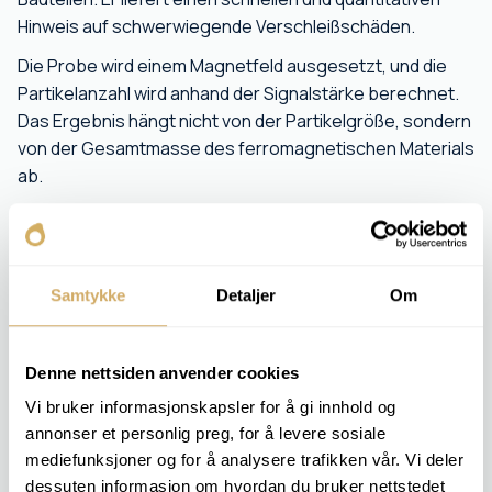
Hinweis auf schwerwiegende Verschleißschäden.
Die Probe wird einem Magnetfeld ausgesetzt, und die
Partikelanzahl wird anhand der Signalstärke berechnet.
Das Ergebnis hängt nicht von der Partikelgröße, sondern
von der Gesamtmasse des ferromagnetischen Materials
ab.
Der Kunde erhält eine wichtige Warnung vor potenziell
schwerwiegendem Maschinenverschleiß und kann
reagieren, bevor sich das Problem zu einem Ausfall
Samtykke
Detaljer
Om
entwickelt.
RELEVANTE ANALYSEPAKETE
Denne nettsiden anvender cookies
Vi bruker informasjonskapsler for å gi innhold og
OIL 2
OIL 4
annonser et personlig preg, for å levere sosiale
OIL 5
mediefunksjoner og for å analysere trafikken vår. Vi deler
MOTOR 2
dessuten informasjon om hvordan du bruker nettstedet