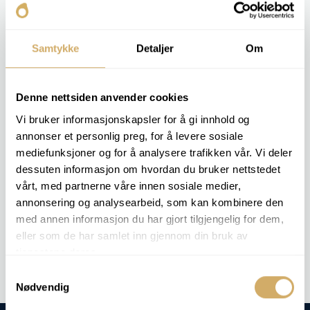
abgekühlt, bis sie trüb wird. Die Temperatur wird als
Trübungspunkt aufgezeichnet.
Samtykke
Detaljer
Om
Das Ergebnis gibt dem Kunden die Möglichkeit, die
Lagertemperatur, den Einsatz von Additiven und die
Betriebssicherheit bei niedrigen Temperaturen zu
Denne nettsiden anvender cookies
beurteilen.
Vi bruker informasjonskapsler for å gi innhold og
annonser et personlig preg, for å levere sosiale
RELEVANTE ANALYSEPAKETE
mediefunksjoner og for å analysere trafikken vår. Vi deler
dessuten informasjon om hvordan du bruker nettstedet
Diese Analyse ist in keinem speziellen Analysepaket enthalten -
vårt, med partnerne våre innen sosiale medier,
wir können sie aber auf Anfrage durchführen.
annonsering og analysearbeid, som kan kombinere den
med annen informasjon du har gjort tilgjengelig for dem,
Auftragsanalyse -
Cloud Point
eller som de har samlet inn gjennom din bruk av
tjenestene deres.
Samtykkevalg
Nødvendig