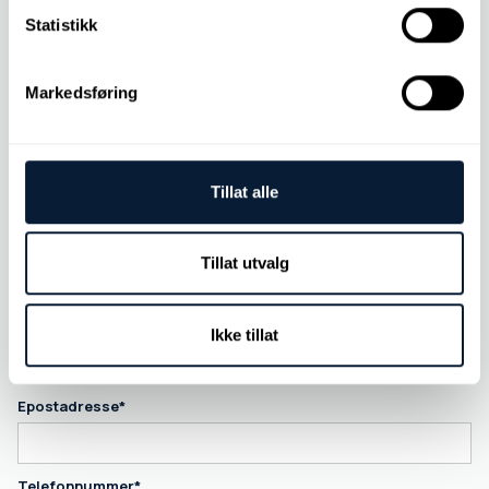
Statistikk
Etikettark
Markedsføring
Ett ark inneholder 10 etiketter.
Vi sender ut etiketter for alle komponenter
registrert på kundenummeret.
Tillat alle
Tillat utvalg
Ikke tillat
Kundeinformasjon
*Påkrevd
Epostadresse*
Telefonnummer*