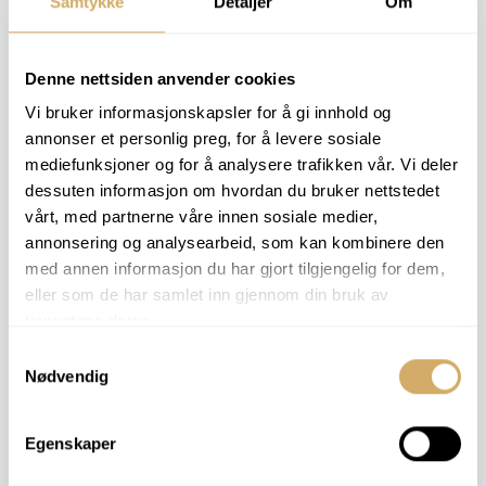
Samtykke
Detaljer
Om
Denne nettsiden anvender cookies
Prøvetakingspumpe
Vi bruker informasjonskapsler for å gi innhold og
Prøvetakingspumpe for å ta ut en prøve uten
annonser et personlig preg, for å levere sosiale
forurensinger utenfra
mediefunksjoner og for å analysere trafikken vår. Vi deler
dessuten informasjon om hvordan du bruker nettstedet
vårt, med partnerne våre innen sosiale medier,
annonsering og analysearbeid, som kan kombinere den
med annen informasjon du har gjort tilgjengelig for dem,
eller som de har samlet inn gjennom din bruk av
tjenestene deres.
Slange (pr meter)
Samtykkevalg
Slange for å gjennomføre prøvetaking.
Nødvendig
Oppgi ønsket antall meter.
Egenskaper