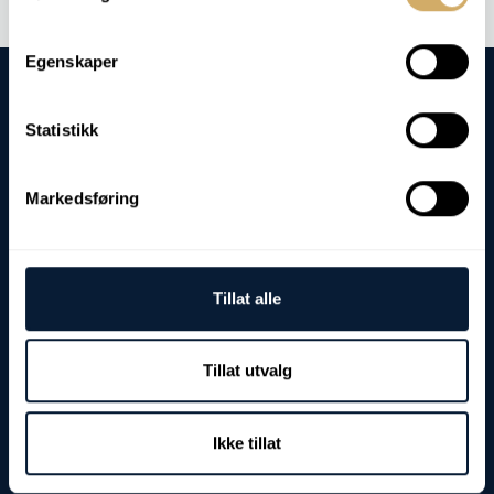
Egenskaper
Statistikk
Markedsføring
Besuchs- und Lieferadresse:
Fjordgata 8
7900 Rørvik
Tillat alle
Postanschrift:
Postfach 103
7901 Rørvik
Tillat utvalg
USt-IdNr./EHF:
NO 982 968 178 MVA
Ikke tillat
Kontakt:
Tel: (+47) 74 39 37 90