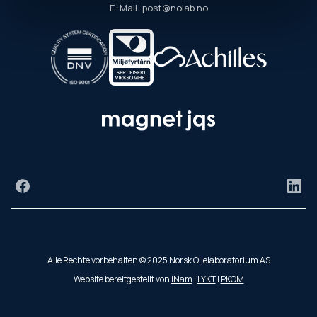
E-Mail: post@nolab.no
Facebook
Link
Alle Rechte vorbehalten © 2025 Norsk Oljelaboratorium AS
Website bereitgestellt von
iNam
|
LYKT
|
PKOM