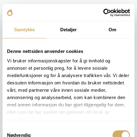
Die Messung erfolgt durch kontrolliertes Abkühlen der
Probe bis zum Auftreten erster Anzeichen von
Kristallisation.
Samtykke
Detaljer
Om
Der Kunde erhält die Bestätigung, dass die Flüssigkeit
dem Klima, in dem sie eingesetzt werden soll, standhält
und kann somit vor dem Wintereinsatz oder dem Einsatz
Denne nettsiden anvender cookies
in der Arktis entsprechende Vorkehrungen treffen.
Vi bruker informasjonskapsler for å gi innhold og
annonser et personlig preg, for å levere sosiale
mediefunksjoner og for å analysere trafikken vår. Vi deler
RELEVANTE ANALYSEPAKETE
dessuten informasjon om hvordan du bruker nettstedet
KÜHLMITTEL 1
vårt, med partnerne våre innen sosiale medier,
KÜHLMITTEL 2
annonsering og analysearbeid, som kan kombinere den
KÜHLMITTEL 3
med annen informasjon du har gjort tilgjengelig for dem,
eller som de har samlet inn gjennom din bruk av
Auftragsanalyse -
Gefrierpunkt
tjenestene deres.
Samtykkevalg
Nødvendig