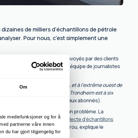
dizaines de milliers d'échantillons de pétrole
analyser. Pour nous, c'est simplement une
30 000 échantillons d'huile, envoyés par des clients
 postale est 7900. Rørvik Pour l'équipe de journalistes
e, c'était plutôt curieux :
e à l’extrême nord du Trøndelag, et à l’extrême ouest de
Om
omètres. En voiture et en ferry, Trondheim est à six
 article (accessible uniquement aux abonnés).
 au monde, et cela ne pose aucun problème. La
iale mediefunksjoner og for å
t mis en place
un service de collecte d'échantillons
 med partnerne våre innen
 ou non. Rørvik ou à Lima, au Pérou, explique le
u har gjort tilgjengelig for