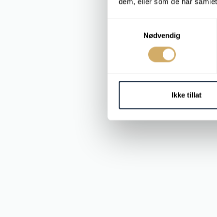
dem, eller som de har samlet
Samtykkevalg
Nødvendig
Ikke tillat