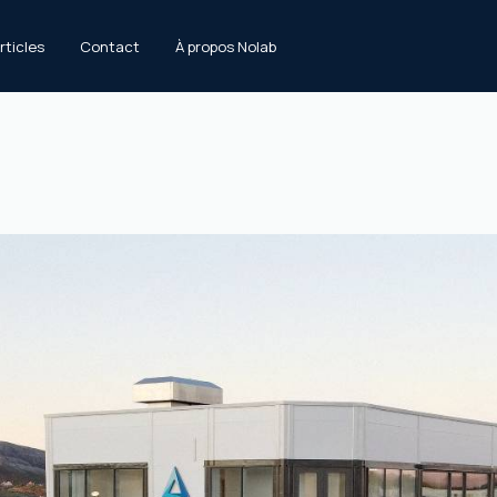
rticles
Contact
À propos Nolab