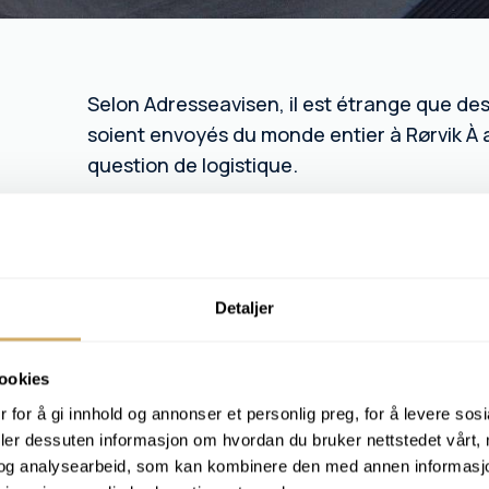
Selon Adresseavisen, il est étrange que des 
soient envoyés du monde entier à Rørvik À 
question de logistique.
Chaque année, nous recevons et analysons plus de 
du monde entier à notre laboratoire dont l'adresse
basée à Trondheim qui nous a récemment rendu visit
« Rørvik est situé sur la côte d’Ytre Namdal, presqu
Detaljer
la zone habitée. La route européenne 6 est à 120 kil
heures plus au sud »,
écrit le journaliste dans son
ookies
Pour nous, notre emplacement est le plus naturel
 for å gi innhold og annonser et personlig preg, for å levere sos
logistique est si simple que nous avons récemmen
deler dessuten informasjon om hvordan du bruker nettstedet vårt,
d'huile
auprès de nos clients, qu'ils soient sur place
og analysearbeid, som kan kombinere den med annen informasjon d
directeur général Helge Ingebrigtsvold.