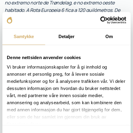
no extremo norte de Trøndelag, e no extremo oeste
habitado. A Rota Europeia 6 fica a 120 quilómetros. De
carro e ferry, Trondheim fica seis horas mais a sul",
escreve o jornalista na reportagem (disponível apenas
para assinantes).
Samtykke
Detaljer
Om
– Para nós, a nossa localização é a mais natural do
mundo, e não há problema nenhum. Para nós, a logística
é tão simples que lançámos recentemente
a recolha de
Denne nettsiden anvender cookies
amostras de óleo
do cliente, quer ele esteja aqui ou não.
Vi bruker informasjonskapsler for å gi innhold og
Rørvik ou em Lima, no Peru, diz o director-geral Helge
annonser et personlig preg, for å levere sosiale
Ingebrigtsvold.
mediefunksjoner og for å analysere trafikken vår. Vi deler
dessuten informasjon om hvordan du bruker nettstedet
vårt, med partnerne våre innen sosiale medier,
annonsering og analysearbeid, som kan kombinere den
med annen informasjon du har gjort tilgjengelig for dem,
eller som de har samlet inn gjennom din bruk av
tjenestene deres.
Samtykkevalg