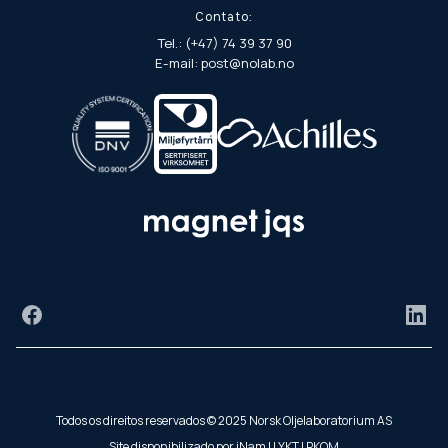
Contato:
Tel.: (+47) 74 39 37 90
E-mail: post@nolab.no
Facebook
Link
Todos os direitos reservados © 2025 Norsk Oljelaboratorium AS
Site disponibilizado por
iNam
|
LYKT
|
PKOM