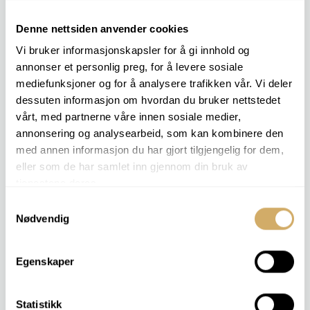
Analyses de commande
Denne nettsiden anvender cookies
Vi bruker informasjonskapsler for å gi innhold og
annonser et personlig preg, for å levere sosiale
mediefunksjoner og for å analysere trafikken vår. Vi deler
dessuten informasjon om hvordan du bruker nettstedet
Modules d'analyse
vårt, med partnerne våre innen sosiale medier,
annonsering og analysearbeid, som kan kombinere den
LIQUIDE DE REFROIDISSEMENT 1
med annen informasjon du har gjort tilgjengelig for dem,
pH
eller som de har samlet inn gjennom din bruk av
Alcalinité
tjenestene deres.
Point de congélation
Inhibiteur [%]
Samtykkevalg
Nødvendig
LIQUIDE DE REFROIDISSEMENT 2
Egenskaper
pH
Alcalinité
Point de congélation
Statistikk