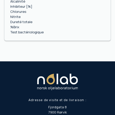
Alcalinité
Inhibiteur [%]
Chlorures
Nitrite
Dureté totale
%Brix
Test bactériologique
Adresse de visite et de livraison :
Fjordgata 8
7900 Rørvik