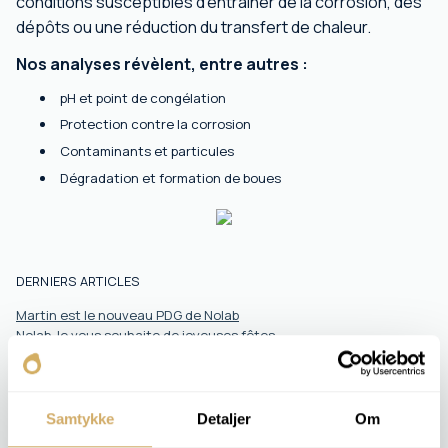
conditions susceptibles d'entraîner de la corrosion, des
dépôts ou une réduction du transfert de chaleur.
Nos analyses révèlent, entre autres :
pH et point de congélation
Protection contre la corrosion
Contaminants et particules
Dégradation et formation de boues
DERNIERS ARTICLES
Martin est le nouveau PDG de Nolab
Nolab Je vous souhaite de joyeuses fêtes
Impressionné par la logistique
Il est encore plus facile d'envoyer des échantillons pour analyse
Les huiles biodégradables offrent de nouvelles opportunités – et
de nouveaux défis
Samtykke
Detaljer
Om