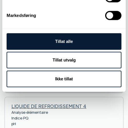
Inhibiteur [%]
Chlorures
Markedsføring
LIQUIDE DE REFROIDISSEMENT 3
Indice PQ
Tillat alle
pH
Alcalinité
Point de congélation
Inhibiteur [%]
Tillat utvalg
Chlorures
Nitrite
Dureté totale
Ikke tillat
%Brix
LIQUIDE DE REFROIDISSEMENT 4
Analyse élémentaire
Indice PQ
pH