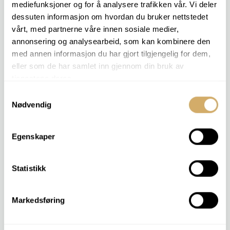
pH
mediefunksjoner og for å analysere trafikken vår. Vi deler
Alkalitet
dessuten informasjon om hvordan du bruker nettstedet
Frysepunkt
vårt, med partnerne våre innen sosiale medier,
Inhibitor [%]
annonsering og analysearbeid, som kan kombinere den
med annen informasjon du har gjort tilgjengelig for dem,
eller som de har samlet inn gjennom din bruk av
COOLANT 2
tjenestene deres.
pH
Samtykkevalg
Alkalitet
Nødvendig
Frysepunkt
Inhibitor [%]
Klorider
Egenskaper
Statistikk
COOLANT 3
PQ-Index
pH
Markedsføring
Alkalitet
Frysepunkt
Inhibitor [%]