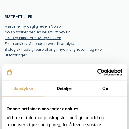
SISTE ARTIKLER
Martin er ny daglig leder i Nolab
Nolab ønsker deg en velsmurt høytid
Lot seg imponere av logistikken
Enda enklere å sende prøver til analyse
Biologisk nedbrytbare oljer gir nye muligheter – og nye
utfordringer
Bestill analyser
Samtykke
Detaljer
Om
Denne nettsiden anvender cookies
Analysepakker
Vi bruker informasjonskapsler for å gi innhold og
COOLANT 1
annonser et personlig preg, for å levere sosiale