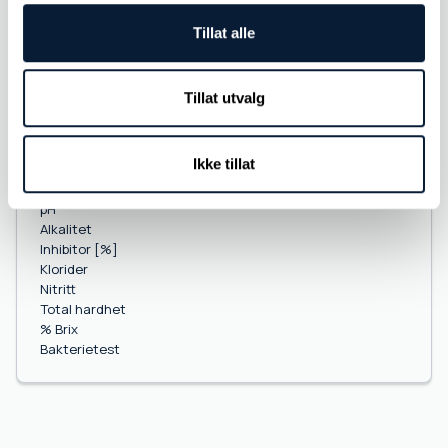
Klorider
Nitritt
Tillat alle
Total hardhet
% Brix
Tillat utvalg
COOLANT 4
Ikke tillat
Elementanalyse
PQ-Index
pH
Alkalitet
Inhibitor [%]
Klorider
Nitritt
Total hardhet
% Brix
Bakterietest