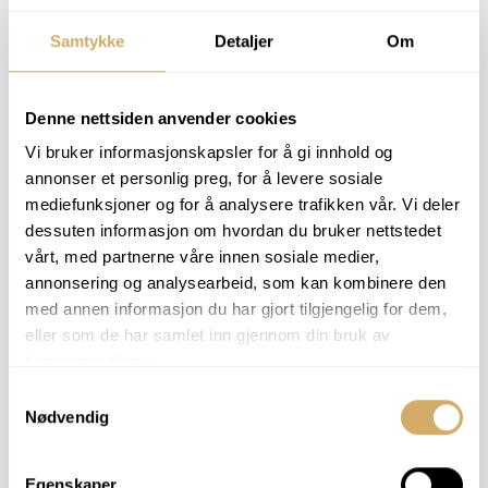
Samtykke
Detaljer
Om
Denne nettsiden anvender cookies
Vi bruker informasjonskapsler for å gi innhold og
annonser et personlig preg, for å levere sosiale
mediefunksjoner og for å analysere trafikken vår. Vi deler
dessuten informasjon om hvordan du bruker nettstedet
vårt, med partnerne våre innen sosiale medier,
annonsering og analysearbeid, som kan kombinere den
med annen informasjon du har gjort tilgjengelig for dem,
Nora Eldegard
eller som de har samlet inn gjennom din bruk av
tjenestene deres.
Kjemiingeniør
Samtykkevalg
post@nolab.no
Nødvendig
Egenskaper