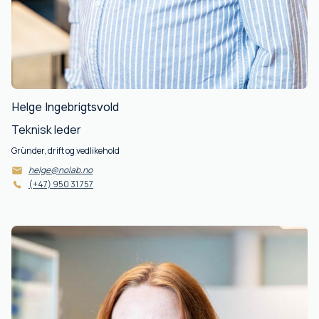
Helge Ingebrigtsvold
Teknisk leder
Gründer, drift og vedlikehold
helge@nolab.no
(+47) 950 31 757