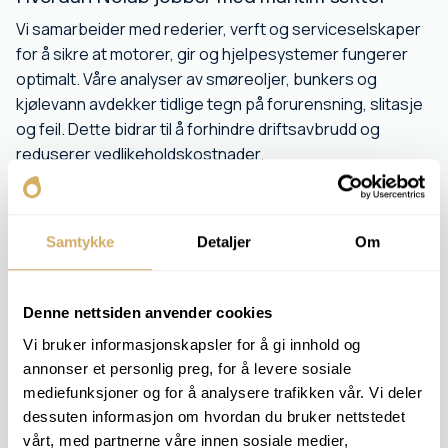
Vi samarbeider med rederier, verft og serviceselskaper
for å sikre at motorer, gir og hjelpesystemer fungerer
optimalt. Våre analyser av smøreoljer, bunkers og
kjølevann avdekker tidlige tegn på forurensning, slitasje
og feil. Dette bidrar til å forhindre driftsavbrudd og
reduserer vedlikeholdskostnader.
Vi bidrar med:
Kontroll av olje, drivstoff og kjølevann for å avdekke
Samtykke
Detaljer
Om
forurensning (for eksempel vann eller salt), metallpartikler
og uønskede kjemiske endringer
Tidlig varsling om tekniske utfordringer som kan føre til
motorstans eller reduserte ytelser – statistikk viser at opp
Denne nettsiden anvender cookies
mot 70% av motorfeil til sjøs skyldes smøremiddelproblemer
Vi bruker informasjonskapsler for å gi innhold og
Økt pålitelighet i krevende forhold, inkludert arktiske
annonser et personlig preg, for å levere sosiale
operasjoner eller høytemperaturområder
mediefunksjoner og for å analysere trafikken vår. Vi deler
dessuten informasjon om hvordan du bruker nettstedet
vårt, med partnerne våre innen sosiale medier,