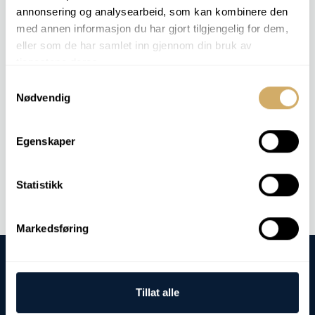
annonsering og analysearbeid, som kan kombinere den
med annen informasjon du har gjort tilgjengelig for dem,
RELEVANTE KOMPONENTER
eller som de har samlet inn gjennom din bruk av
Motor
tjenestene deres.
Hydraulikk
Samtykkevalg
Nødvendig
MGO
Egenskaper
Kontakt oss
Statistikk
Markedsføring
Tillat alle