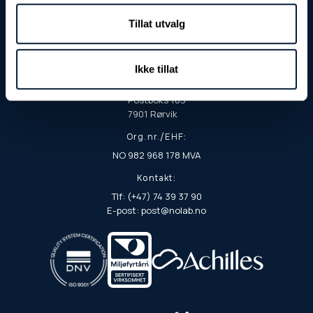
Tillat utvalg
Besøks- og leveringadresse:
Fjordgata 8
7900 Rørvik
Ikke tillat
Postadresse:
Postboks 103
7901 Rørvik
Org.nr./EHF:
NO 982 968 178 MVA
Kontakt:
Tlf: (+47) 74 39 37 90
E-post: post@nolab.no