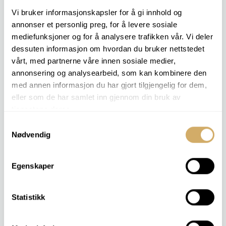
FTIR-spektroskopi for identifisering av polymerer
Vi bruker informasjonskapsler for å gi innhold og
Visuell og mikroskopisk undersøkelse
annonser et personlig preg, for å levere sosiale
Sammenligning med referanseprøver og plasttyper
mediefunksjoner og for å analysere trafikken vår. Vi deler
Fuktmåling og vurdering av materialets tilstand
dessuten informasjon om hvordan du bruker nettstedet
vårt, med partnerne våre innen sosiale medier,
Ta kontakt med oss dersom du har ukjent materiale,
annonsering og analysearbeid, som kan kombinere den
mistenker produksjonsfeil, eller ønsker å dokumentere
med annen informasjon du har gjort tilgjengelig for dem,
samsvar med spesifikasjoner.
eller som de har samlet inn gjennom din bruk av
tjenestene deres.
Samtykkevalg
Nødvendig
SISTE ARTIKLER
Martin er ny daglig leder i Nolab
Egenskaper
Nolab ønsker deg en velsmurt høytid
Lot seg imponere av logistikken
Enda enklere å sende prøver til analyse
Biologisk nedbrytbare oljer gir nye muligheter – og nye
Statistikk
utfordringer