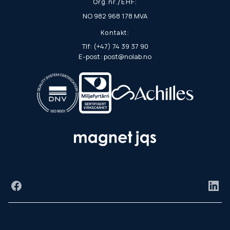
Org.nr./EHF:
NO 982 968 178 MVA
Kontakt:
Tlf: (+47) 74 39 37 90
E-post: post@nolab.no
Facebook
Link