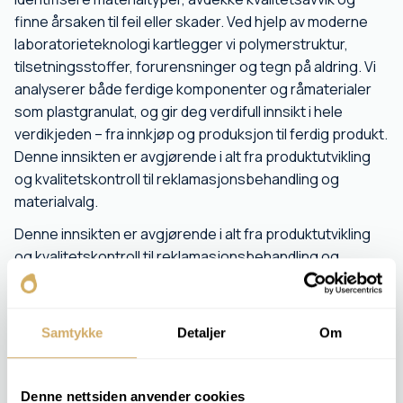
finne årsaken til feil eller skader. Ved hjelp av moderne
laboratorieteknologi kartlegger vi polymerstruktur,
tilsetningsstoffer, forurensninger og tegn på aldring. Vi
analyserer både ferdige komponenter og råmaterialer
som plastgranulat, og gir deg verdifull innsikt i hele
verdikjeden – fra innkjøp og produksjon til ferdig produkt.
Denne innsikten er avgjørende i alt fra produktutvikling
og kvalitetskontroll til reklamasjonsbehandling og
materialvalg.
Denne innsikten er avgjørende i alt fra produktutvikling
og kvalitetskontroll til reklamasjonsbehandling og
materialvalg. Vi bistår kunder innen industri, produksjon,
havbruk og andre sektorer som har behov for
dokumentasjon, sporbarhet eller teknisk avklaring i
Samtykke
Detaljer
Om
forbindelse med plastmaterialer.
Typiske analyser inkluderer:
Denne nettsiden anvender cookies