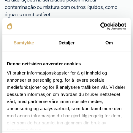
contaminação ou mistura com outros líquidos, como
água ou combustível.
A análise é realizada medindo a massa de uma
quantidade conhecida de óleo a uma temperatura
específica.
Samtykke
Detaljer
Om
O resultado pode ser utilizado para identificar fluidos
defeituosos, detetar contaminação e monitorizar a
Denne nettsiden anvender cookies
condição do óleo ao longo do tempo.
Vi bruker informasjonskapsler for å gi innhold og
annonser et personlig preg, for å levere sosiale
PACOTES DE ANÁLISE RELEVANTES
mediefunksjoner og for å analysere trafikken vår. Vi deler
dessuten informasjon om hvordan du bruker nettstedet
DIESEL 1
DIESEL 2
vårt, med partnerne våre innen sosiale medier,
DIESEL 3
annonsering og analysearbeid, som kan kombinere den
DIESEL 4
med annen informasjon du har gjort tilgjengelig for dem,
BIODIESEL 1
eller som de har samlet inn gjennom din bruk av
BIODIESEL 2
tjenestene deres.