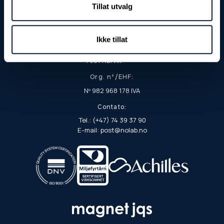
Tillat utvalg
Fjordgata 8
7900 Rørvik
Endereço postal:
Ikke tillat
Caixa Postal 103
7901 Rørvik
Org. nº/EHF:
Nº 982 968 178 IVA
Contato:
Tel.: (+47) 74 39 37 90
E-mail: post@nolab.no