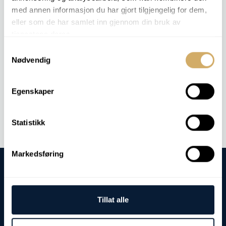
COMPONENTES RELEVANTES
med annen informasjon du har gjort tilgjengelig for dem,
eller som de har samlet inn gjennom din bruk av
Motor
tjenestene deres.
EN 590
Samtykkevalg
Hidráulica
Nødvendig
Contate-nos
Egenskaper
Statistikk
Markedsføring
Tillat alle
Endereço para visitas e entregas: