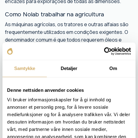
eficazes para explorações de todas as dimensões.
Como Nolab trabalhar na agricultura
As máquinas agrícolas, os tratores e outras alfaias são
frequentemente utilizados em condições exigentes. O
denominador comum é que todos requerem óleos e
lubrificantes diferentes. Oferecemos análises de óleo,
massa lubrificante e líquido de refrigeração para garantir
um desempenho ideal e reduzir a necessidade de
Samtykke
Detaljer
Om
reparação.
Com os nossos serviços, obtém:
Denne nettsiden anvender cookies
Melhor controlo sobre a frota de máquinas
Vi bruker informasjonskapsler for å gi innhold og
Aviso precoce de desgaste
annonser et personlig preg, for å levere sosiale
Maior vida útil dos tratores, ceifeiras-debulhadoras e
mediefunksjoner og for å analysere trafikken vår. Vi deler
outros equipamentos.
dessuten informasjon om hvordan du bruker nettstedet
vårt, med partnerne våre innen sosiale medier,
annonsering og analysearbeid, som kan kombinere den