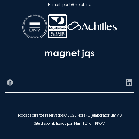
E-mail: post@nolab.no
Facebook
Link
Todos os direitos reservados © 2025 Norsk Oljelaboratorium AS
Site disponibilizado por
iNam
|
LYKT
|
PKOM