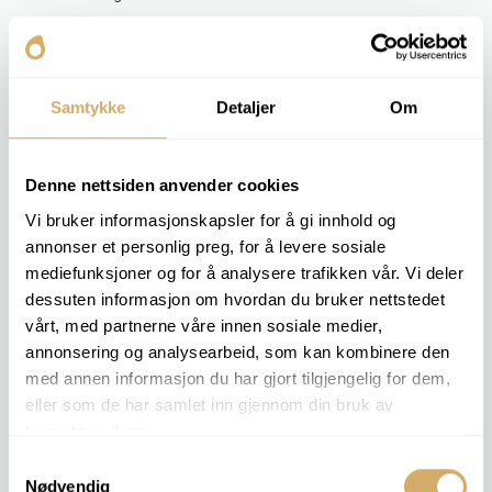
Samtykke
Detaljer
Om
Denne nettsiden anvender cookies
Vi bruker informasjonskapsler for å gi innhold og
annonser et personlig preg, for å levere sosiale
mediefunksjoner og for å analysere trafikken vår. Vi deler
dessuten informasjon om hvordan du bruker nettstedet
vårt, med partnerne våre innen sosiale medier,
LOGÍSTICA
annonsering og analysearbeid, som kan kombinere den
Impressionado com a logística.
med annen informasjon du har gjort tilgjengelig for dem,
Segundo Adresseavisen, é estranho que dezenas de milhares de amostras de
eller som de har samlet inn gjennom din bruk av
petróleo sejam enviadas de todo o mundo para Rørvik A ser analisado. Para
tjenestene deres.
nós, é apenas uma questão de logística.
Samtykkevalg
Nødvendig