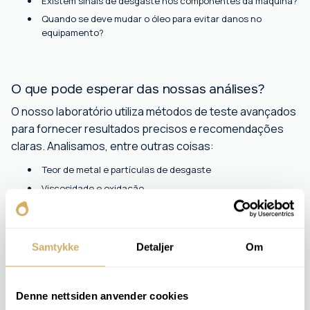
Existem sinais de desgaste nos componentes da máquina?
Quando se deve mudar o óleo para evitar danos no
equipamento?
O que pode esperar das nossas análises?
O nosso laboratório utiliza métodos de teste avançados
para fornecer resultados precisos e recomendações
claras. Analisamos, entre outras coisas:
Teor de metal e partículas de desgaste
Viscosidade e oxidação
Teor de água e combustível
Aditivos e deterioração do óleo
Samtykke
Detaljer
Om
Com análises regulares de óleo da Nolab Pode planear a
manutenção com base em dados reais, reduzir o risco
de avarias e garantir uma operação mais económica.
Denne nettsiden anvender cookies