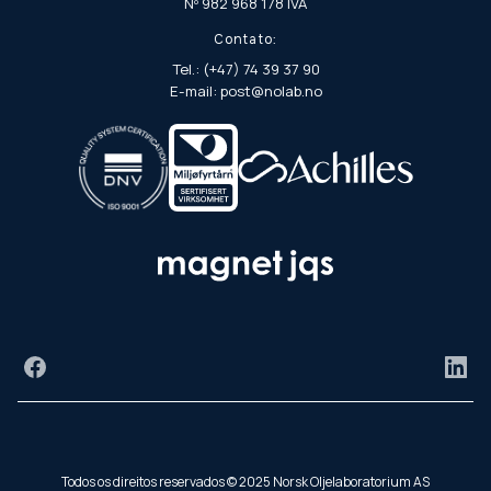
Nº 982 968 178 IVA
Contato:
Tel.: (+47) 74 39 37 90
E-mail: post@nolab.no
Facebook
Link
Todos os direitos reservados © 2025 Norsk Oljelaboratorium AS