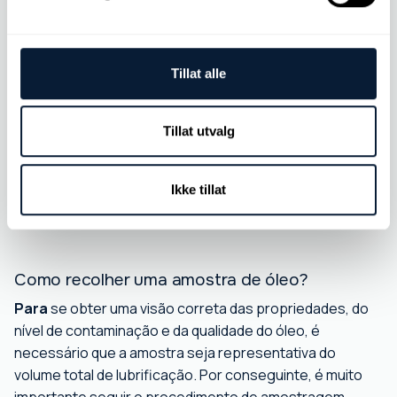
testes anteriores realizados no mesmo componente.
Isto permite acompanhar o desenvolvimento do
componente.
Tillat alle
O relatório de análise é enviado por e-mail para o cliente,
para além de todos os dados serem armazenados
connosco. Os clientes de maior dimensão podem
Tillat utvalg
também receber, mediante pedido, um nome de
utilizador e uma palavra-passe para o nosso serviço
online, que proporciona um acesso fácil a todos os seus
Ikke tillat
dispositivos.
Como recolher uma amostra de óleo?
Para
se obter uma visão correta das propriedades, do
nível de contaminação e da qualidade do óleo, é
necessário que a amostra seja representativa do
volume total de lubrificação. Por conseguinte, é muito