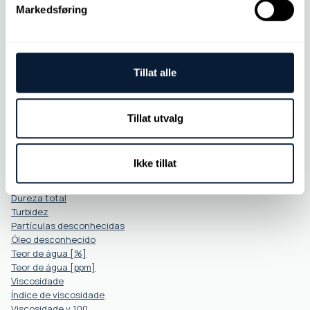
Óleo na água
Markedsføring
Contagem de partículas
pH
Ponto de fuga
Índice PQ
Tillat alle
REGRAS
MEV-EDS
Teste da tira de prata
Conteúdo de fuligem
Tillat utvalg
Sulfato
Teor de enxofre
TAN
Ikke tillat
TBN
Densidade
Dureza total
Turbidez
Partículas desconhecidas
Óleo desconhecido
Teor de água [%]
Teor de água [ppm]
Viscosidade
Índice de viscosidade
Viscosidade v 100