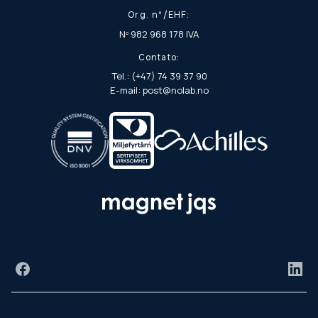
Org. nº/EHF:
Nº 982 968 178 IVA
Contato:
Tel.: (+47) 74 39 37 90
E-mail: post@nolab.no
Facebook
Link