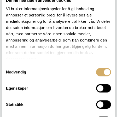
Denne nettsiden anvender cookies
Viscosidade dinâmica
Análise elementar
Vi bruker informasjonskapsler for å gi innhold og
Ester
annonser et personlig preg, for å levere sosiale
FAMA
mediefunksjoner og for å analysere trafikken vår. Vi deler
Ponto de inflamação (vaso aberto)
dessuten informasjon om hvordan du bruker nettstedet
Ponto de inflamação (vaso fechado)
vårt, med partnerne våre innen sosiale medier,
Tendência para a formação de espuma I - III
ponto de congelação
annonsering og analysearbeid, som kan kombinere den
FT-IR
med annen informasjon du har gjort tilgjengelig for dem,
Medição de impacto
eller som de har samlet inn gjennom din bruk av
Teor de glicol [%]
tjenestene deres.
Inibidor [%]
Índice IR
Samtykkevalg
Cloretos
Nødvendig
Condutividade
LNF (Multas da LaserNet)
Microscopia
Egenskaper
Potencial MPC/Verniz
Nitração
Nitrito
Statistikk
Oxidação
Estabilidade à oxidação