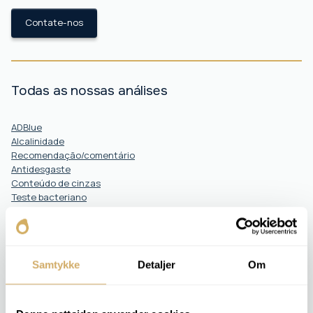
Contate-nos
Todas as nossas análises
ADBlue
Alcalinidade
Recomendação/comentário
Antidesgaste
Conteúdo de cinzas
Teste bacteriano
Valor calórico
%Brix
Ponto de Nuvem
Ponto de Entupimento do Filtro Frio (CFPP)
Samtykke
Detaljer
Om
Índice de cores
teste da tira de cobre
Diesel %
Análise de gases dissolvidos (AGD)