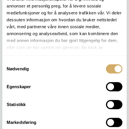
Desenvolvimento e teste de novos lubrificantes ou tipos de
annonser et personlig preg, for å levere sosiale
plástico.
mediefunksjoner og for å analysere trafikken vår. Vi deler
Documentação e garantia de qualidade
dessuten informasjon om hvordan du bruker nettstedet
Testes de longa duração e estudos comparativos
vårt, med partnerne våre innen sosiale medier,
annonsering og analysearbeid, som kan kombinere den
Projetos de investigação personalizados
med annen informasjon du har gjort tilgjengelig for dem,
eller som de har samlet inn gjennom din bruk av
tjenestene deres.
Samtykkevalg
ÚLTIMOS ARTIGOS
Nødvendig
Martin é o novo CEO da Nolab
Nolab Desejamos-lhe um feliz feriado.
Impressionado com a logística.
Egenskaper
Enviar amostras para análise tornou-se ainda mais fácil.
Os óleos biodegradáveis ​​oferecem novas oportunidades – e novos
desafios.
Statistikk
Contate-nos
Markedsføring