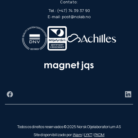
Contato:
Tel.: (+47) 74 39 37 90
E-mail: post@nolab.no
Facebook
Link
Todos os direitos reservados © 2025 Norsk Oljelaboratorium AS
Site disponibilizado por
iNam
|
LYKT
|
PKOM