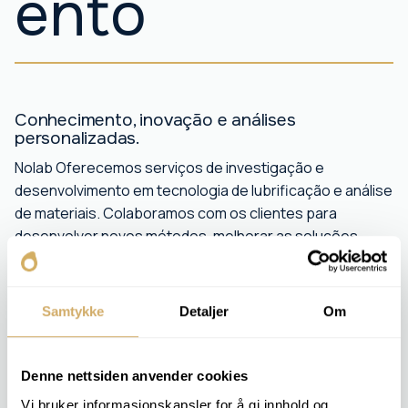
ento
Conhecimento, inovação e análises
personalizadas.
Nolab Oferecemos serviços de investigação e
desenvolvimento em tecnologia de lubrificação e análise
de materiais. Colaboramos com os clientes para
desenvolver novos métodos, melhorar as soluções
existentes e resolver desafios técnicos específicos.
Seja para desenvolver um novo produto, documentar
Samtykke
Detaljer
Om
propriedades, otimizar a manutenção ou comparar
diferentes materiais, o nosso laboratório e os nossos
profissionais fornecem o conhecimento necessário.
Denne nettsiden anvender cookies
Nós ajudamos com:
Vi bruker informasjonskapsler for å gi innhold og