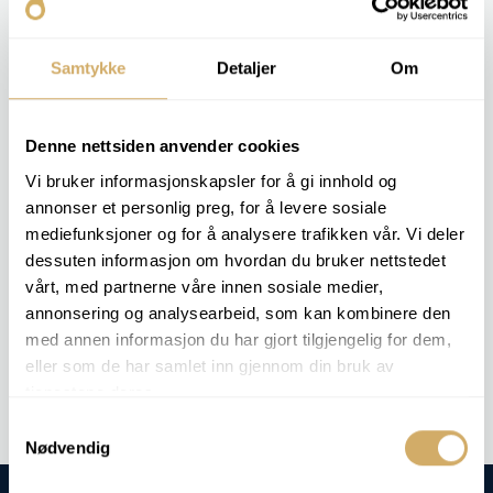
A amostra é analisada por cromatografia gasosa, e são
quantificados gases típicos como o hidrogénio, metano,
etileno, etano e monóxido de carbono.
Samtykke
Detaljer
Om
O resultado oferece ao cliente uma visão precisa da
condição do transformador e alerta para possíveis erros
Denne nettsiden anvender cookies
antes que se transformem em danos graves ou falhas.
Vi bruker informasjonskapsler for å gi innhold og
annonser et personlig preg, for å levere sosiale
PACOTES DE ANÁLISE RELEVANTES
mediefunksjoner og for å analysere trafikken vår. Vi deler
dessuten informasjon om hvordan du bruker nettstedet
Esta análise não está incluída em nenhum pacote de análises
específico, mas podemos realizá-la mediante pedido.
vårt, med partnerne våre innen sosiale medier,
annonsering og analysearbeid, som kan kombinere den
med annen informasjon du har gjort tilgjengelig for dem,
Análise de encomendas -
Análise de gases dissolvidos (AGD)
eller som de har samlet inn gjennom din bruk av
tjenestene deres.
Samtykkevalg
Nødvendig