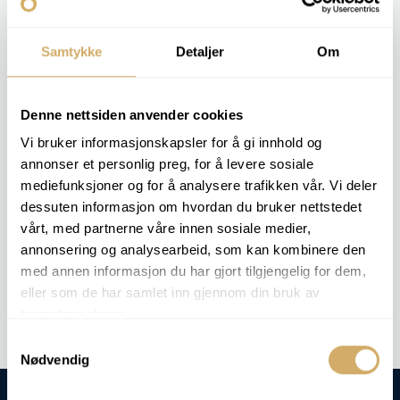
A análise é feita por titulação ou medição de troca iónica
e os resultados são expressos em °dH ou ppm CaCO₃.
Samtykke
Detaljer
Om
O cliente obtém uma visão clara da qualidade da água e
sabe se deve utilizar o amaciamento ou o tratamento da
água para proteger os sistemas.
Denne nettsiden anvender cookies
Vi bruker informasjonskapsler for å gi innhold og
annonser et personlig preg, for å levere sosiale
PACOTES DE ANÁLISE RELEVANTES
mediefunksjoner og for å analysere trafikken vår. Vi deler
LÍQUIDO DE REFRIGERAÇÃO 3
dessuten informasjon om hvordan du bruker nettstedet
LÍQUIDO DE REFRIGERAÇÃO 4
vårt, med partnerne våre innen sosiale medier,
annonsering og analysearbeid, som kan kombinere den
med annen informasjon du har gjort tilgjengelig for dem,
Análise de encomendas -
Dureza total
eller som de har samlet inn gjennom din bruk av
tjenestene deres.
Samtykkevalg
Nødvendig