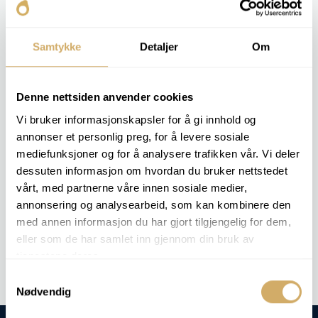
decomposição por oxidação) é medido.
O resultado oferece ao cliente uma visão de quanto
Samtykke
Detaljer
Om
tempo o petróleo pode permanecer estável em
condições exigentes – informação útil tanto para o
desenvolvimento como para as operações.
Denne nettsiden anvender cookies
Vi bruker informasjonskapsler for å gi innhold og
PACOTES DE ANÁLISE RELEVANTES
annonser et personlig preg, for å levere sosiale
mediefunksjoner og for å analysere trafikken vår. Vi deler
BIODIESEL 1
dessuten informasjon om hvordan du bruker nettstedet
BIODIESEL 2
vårt, med partnerne våre innen sosiale medier,
EAL 3
annonsering og analysearbeid, som kan kombinere den
med annen informasjon du har gjort tilgjengelig for dem,
Análise de encomendas -
Estabilidade à oxidação
eller som de har samlet inn gjennom din bruk av
tjenestene deres.
Samtykkevalg
Nødvendig