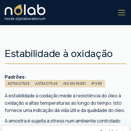
Estabilidade à oxidação
Padrões:
ASTM D7525
ASTM D7545
NS-EN 16091
IP 595
A estabilidade à oxidação mede a resistência do óleo à
oxidação a altas temperaturas ao longo do tempo. Isto
fornece uma indicação da vida útil e da qualidade do óleo.
A amostra é sujeita a stress num ambiente controlado
rico em oxigénio, e o tempo até à queda de pressão (ou