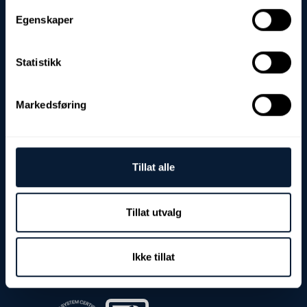
Egenskaper
Statistikk
Endereço para visitas e entregas:
Markedsføring
Fjordgata 8
7900 Rørvik
Endereço postal:
Tillat alle
Caixa Postal 103
7901 Rørvik
Org. nº/EHF:
Tillat utvalg
Nº 982 968 178 IVA
Contato:
Ikke tillat
Tel.: (+47) 74 39 37 90
E-mail: post@nolab.no