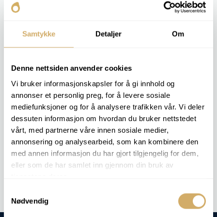
ficar turva. A temperatura é registada como o ponto de
turvação.
Samtykke
Detaljer
Om
O resultado oferece ao cliente a oportunidade de avaliar
a temperatura de armazenamento, a utilização de
aditivos e a fiabilidade de funcionamento a baixas
Denne nettsiden anvender cookies
temperaturas.
Vi bruker informasjonskapsler for å gi innhold og
annonser et personlig preg, for å levere sosiale
PACOTES DE ANÁLISE RELEVANTES
mediefunksjoner og for å analysere trafikken vår. Vi deler
dessuten informasjon om hvordan du bruker nettstedet
Esta análise não está incluída em nenhum pacote de análises
vårt, med partnerne våre innen sosiale medier,
específico, mas podemos realizá-la mediante pedido.
annonsering og analysearbeid, som kan kombinere den
med annen informasjon du har gjort tilgjengelig for dem,
Análise de encomendas -
Ponto de Nuvem
eller som de har samlet inn gjennom din bruk av
tjenestene deres.
Samtykkevalg
Nødvendig