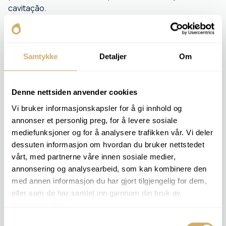
cavitação.
O óleo é pulverizado com ar sob condições controladas
em três fases (I, II e III) que simulam diferentes condições
de funcionamento. A quantidade de espuma e o tempo
Samtykke
Detaljer
Om
de decomposição são medidos.
O cliente obtém informações sobre as propriedades de
Denne nettsiden anvender cookies
separação do ar do óleo e se podem surgir problemas
durante o funcionamento que exijam ação ou uma
Vi bruker informasjonskapsler for å gi innhold og
mudança de óleo.
annonser et personlig preg, for å levere sosiale
mediefunksjoner og for å analysere trafikken vår. Vi deler
dessuten informasjon om hvordan du bruker nettstedet
PACOTES DE ANÁLISE RELEVANTES
vårt, med partnerne våre innen sosiale medier,
annonsering og analysearbeid, som kan kombinere den
Esta análise não está incluída em nenhum pacote de análises
específico, mas podemos realizá-la mediante pedido.
med annen informasjon du har gjort tilgjengelig for dem,
eller som de har samlet inn gjennom din bruk av
tjenestene deres.
Análise de encomendas -
Tendência para a formação de espuma I - III
Samtykkevalg