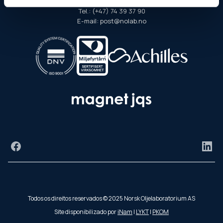
Tel.: (+47) 74 39 37 90
E-mail: post@nolab.no
Facebook
Link
Todos os direitos reservados © 2025 Norsk Oljelaboratorium AS
Site disponibilizado por
iNam
|
LYKT
|
PKOM