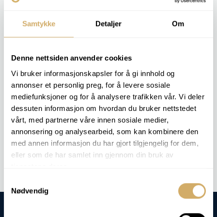
A medição é realizada por espectroscopia ou XRF e
fornece o teor de enxofre em ppm ou percentagem.
Samtykke
Detaljer
Om
O cliente obtém informações sobre o impacto ambiental
do combustível e se o óleo cumpre os requisitos para o
funcionamento com baixo teor de enxofre.
Denne nettsiden anvender cookies
Vi bruker informasjonskapsler for å gi innhold og
annonser et personlig preg, for å levere sosiale
PACOTES DE ANÁLISE RELEVANTES
mediefunksjoner og for å analysere trafikken vår. Vi deler
Esta análise não está incluída em nenhum pacote de análises
dessuten informasjon om hvordan du bruker nettstedet
específico, mas podemos realizá-la mediante pedido.
vårt, med partnerne våre innen sosiale medier,
annonsering og analysearbeid, som kan kombinere den
Análise de encomendas -
Teor de enxofre
med annen informasjon du har gjort tilgjengelig for dem,
eller som de har samlet inn gjennom din bruk av
tjenestene deres.
Samtykkevalg
Nødvendig