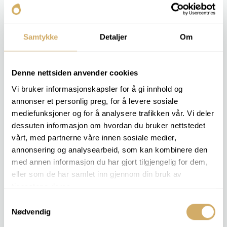
ønsker å bruke oss. Vi er veldig fornøyd med jobben Eirik
og Anders utførte i forbindelse med denne oppgaven,
forteller Martin.
Samtykke
Detaljer
Om
Studien peker på at EALs, som ofte løftes frem i det
Denne nettsiden anvender cookies
grønne skiftet, kan være mer utsatt for nedbrytning når
Vi bruker informasjonskapsler for å gi innhold og
det kommer vann inn i systemet.
annonser et personlig preg, for å levere sosiale
mediefunksjoner og for å analysere trafikken vår. Vi deler
dessuten informasjon om hvordan du bruker nettstedet
– Vi ser at bakterier lettere kan livnære seg på
vårt, med partnerne våre innen sosiale medier,
esterbaserte EALer enn på mineralske oljer, sier Eirik
annonsering og analysearbeid, som kan kombinere den
Risebrobakken og Anders Solbakken, studentene bak
med annen informasjon du har gjort tilgjengelig for dem,
oppgaven.
eller som de har samlet inn gjennom din bruk av
tjenestene deres.
Samtykkevalg
I forsøket ble ulike vannkilder, blant annet fra Brattørkaia
Nødvendig
og Gåsaparken i Trondheim, brukt for å studere vekst av