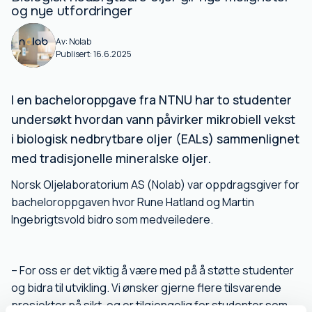
og nye utfordringer
Av:
Nolab
Publisert:
16.6.2025
I en bacheloroppgave fra NTNU har to studenter
undersøkt hvordan vann påvirker mikrobiell vekst
i biologisk nedbrytbare oljer (EALs) sammenlignet
med tradisjonelle mineralske oljer.
Norsk Oljelaboratorium AS (Nolab) var oppdragsgiver for
bacheloroppgaven hvor Rune Hatland og Martin
Ingebrigtsvold bidro som medveiledere.
– For oss er det viktig å være med på å støtte studenter
og bidra til utvikling. Vi ønsker gjerne flere tilsvarende
prosjekter på sikt, og er tilgjengelig for studenter som