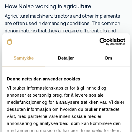
How Nolab working in agriculture
Agricultural machinery, tractors and other implements
are often used in demanding conditions. The common
denominator is that they all require different oils and
lubricants. We offer oil, grease and coolant analyses to
ensure optimal performance and reduce the need for
repairs.
Samtykke
Detaljer
Om
With our services you get:
Better control over the machinery fleet
Denne nettsiden anvender cookies
Early warning of wear
Vi bruker informasjonskapsler for å gi innhold og
Longer life of tractors, combine harvesters and other
equipment
annonser et personlig preg, for å levere sosiale
mediefunksjoner og for å analysere trafikken vår. Vi deler
dessuten informasjon om hvordan du bruker nettstedet
vårt, med partnerne våre innen sosiale medier,
RELEVANT COMPONENTS
annonsering og analysearbeid, som kan kombinere den
med annen informasjon du har gjort tilgjengelig for dem,
Engine