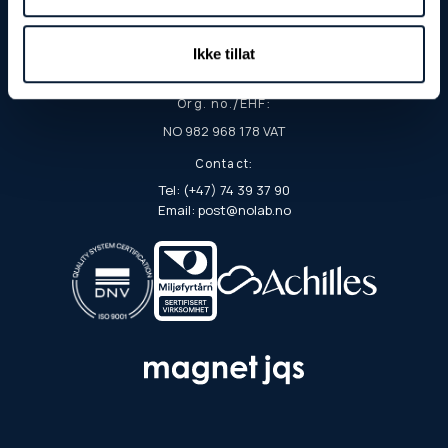
Postal address:
PO Box 103
Ikke tillat
7901 Rørvik
Org. no./EHF:
NO 982 968 178 VAT
Contact:
Tel: (+47) 74 39 37 90
Email: post@nolab.no