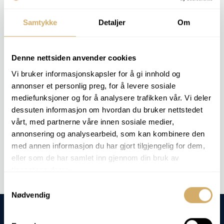
cloud point.
Samtykke
Detaljer
Om
The result gives the customer the opportunity to
assess storage temperature, additive use and
operational reliability at low temperatures.
Denne nettsiden anvender cookies
Vi bruker informasjonskapsler for å gi innhold og
RELEVANT ANALYSIS PACKAGES
annonser et personlig preg, for å levere sosiale
mediefunksjoner og for å analysere trafikken vår. Vi deler
This analysis is not included in any special analysis package - but
dessuten informasjon om hvordan du bruker nettstedet
we can perform the analysis on request.
vårt, med partnerne våre innen sosiale medier,
annonsering og analysearbeid, som kan kombinere den
Order analysis -
Cloud Point
med annen informasjon du har gjort tilgjengelig for dem,
eller som de har samlet inn gjennom din bruk av
tjenestene deres.
Samtykkevalg
Nødvendig