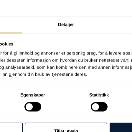
 formation and blockages in the oil system.
pecifically identifies glycol-based compounds
Order a
lable.
Detaljer
stomer is clearly informed of the need for
nged as soon as possible.
ookies
 for å gi innhold og annonser et personlig preg, for å levere sos
deler dessuten informasjon om hvordan du bruker nettstedet vårt,
og analysearbeid, som kan kombinere den med annen informasjon d
 inn gjennom din bruk av tjenestene deres.
Egenskaper
Statistikk
Tillat utvalg