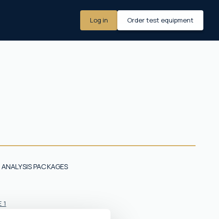
Log in
Order test equipment
 ANALYSIS PACKAGES
 1
E 2