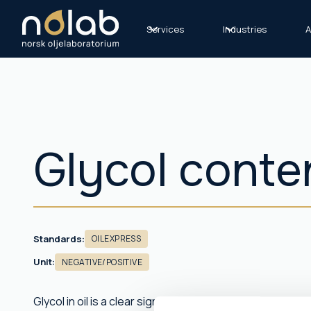
Services
Industries
A
Glycol conte
Standards:
OILEXPRESS
Unit:
NEGATIVE/POSITIVE
Glycol in oil is a clear sign of a leak from the cooling 