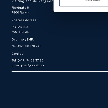
Visiting and delivery address:
Fjordgata 8
7900 Rørvik
Postal address:
PO Box 103
7901 Rørvik
Org. no./EHF:
NO 982 968 178 VAT
Contact:
Tel: (+47) 74 39 37 90
Email: post@nolab.no