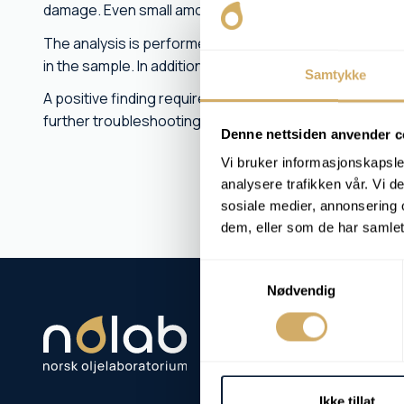
damage. Even small amounts of glycol can cause sludge
The analysis is performed using a chemical test that s
in the sample. In addition, FTIR data is interpreted if avai
Samtykke
A positive finding requires immediate follow-up. The cu
further troubleshooting and that the oil should be cha
Denne nettsiden anvender c
Vi bruker informasjonskapsler
analysere trafikken vår. Vi 
sosiale medier, annonsering 
dem, eller som de har samlet
Samtykkevalg
Nødvendig
Ikke tillat