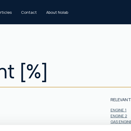
rticles
Contact
About Nolab
nt [%]
RELEVANT
ENGINE 1
ENGINE 2
GAS ENGINE
system – which can lead to serious engine
GAS ENGIN