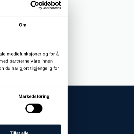
nalysis -
Glycol content [%]
Om
iale mediefunksjoner og for å
 med partnerne våre innen
u har gjort tilgjengelig for
Markedsføring
Tillat alle