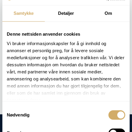
measurement and is reported in °dH or ppm CaCO₃.
Samtykke
Detaljer
Om
The customer gets a clear picture of the water quality
and whether softening or water treatment should be
used to protect the systems.
Denne nettsiden anvender cookies
Vi bruker informasjonskapsler for å gi innhold og
RELEVANT ANALYSIS PACKAGES
annonser et personlig preg, for å levere sosiale
mediefunksjoner og for å analysere trafikken vår. Vi deler
COOLANT 3
dessuten informasjon om hvordan du bruker nettstedet
COOLANT 4
vårt, med partnerne våre innen sosiale medier,
annonsering og analysearbeid, som kan kombinere den
Order analysis -
Total hardness
med annen informasjon du har gjort tilgjengelig for dem,
eller som de har samlet inn gjennom din bruk av
tjenestene deres.
Samtykkevalg
Nødvendig