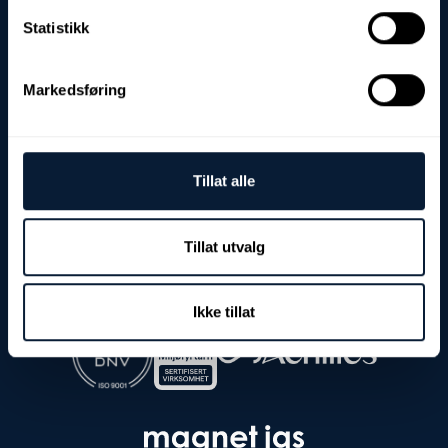
Besøks- og leveringadresse:
Statistikk
Fjordgata 8
7900 Rørvik
Markedsføring
Postadresse:
Postboks 103
7901 Rørvik
Org.nr./EHF:
Tillat alle
NO 982 968 178 MVA
Kontakt:
Tillat utvalg
Tlf: (+47) 74 39 37 90
E-post: post@nolab.no
Ikke tillat