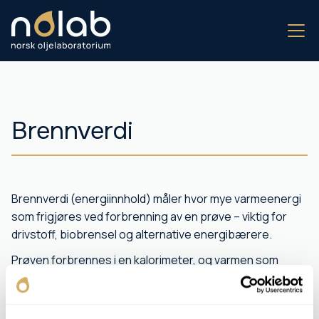
Brennverdi
Brennverdi (energiinnhold) måler hvor mye varmeenergi
som frigjøres ved forbrenning av en prøve – viktig for
drivstoff, biobrensel og alternative energibærere.
Prøven forbrennes i en kalori­meter, og varmen som
frigjøres registreres i MJ/kg eller kWh/kg.
Resultatet gir kunden et mål på drivstoffets effektivitet