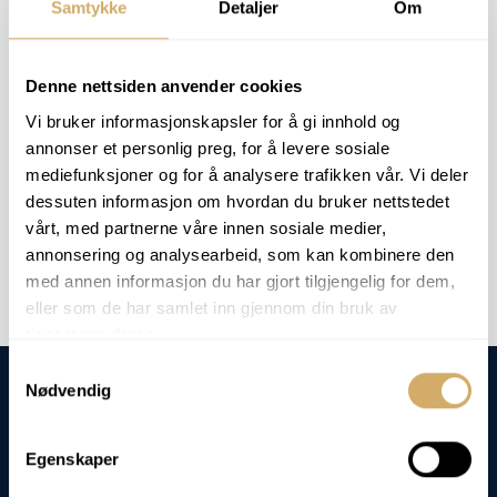
og økonomi, og brukes til sammenligning mellom ulike
Samtykke
Detaljer
Om
energikilder eller for kontroll av produktkvalitet.
Denne nettsiden anvender cookies
RELEVANTE ANALYSEPAKKER
Vi bruker informasjonskapsler for å gi innhold og
Denne analysen inngår ikke noen spesiell analysepakke - men vi
annonser et personlig preg, for å levere sosiale
kan utføre analysen på forespørsel.
mediefunksjoner og for å analysere trafikken vår. Vi deler
dessuten informasjon om hvordan du bruker nettstedet
vårt, med partnerne våre innen sosiale medier,
Bestill analyse -
Brennverdi
annonsering og analysearbeid, som kan kombinere den
med annen informasjon du har gjort tilgjengelig for dem,
eller som de har samlet inn gjennom din bruk av
tjenestene deres.
Samtykkevalg
Nødvendig
Egenskaper