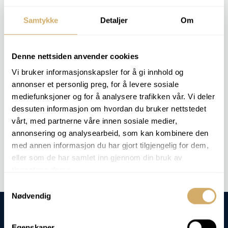
Kunden får vite om væsken fortsatt har tilstrekkelig
beskyttelse, eller om inhibitorpakken er brukt opp og
Samtykke
Detaljer
Om
væsken må etterbehandles eller skiftes.
Denne nettsiden anvender cookies
RELEVANTE ANALYSEPAKKER
Vi bruker informasjonskapsler for å gi innhold og
COOLANT 1
annonser et personlig preg, for å levere sosiale
COOLANT 2
mediefunksjoner og for å analysere trafikken vår. Vi deler
COOLANT 3
COOLANT 4
dessuten informasjon om hvordan du bruker nettstedet
vårt, med partnerne våre innen sosiale medier,
annonsering og analysearbeid, som kan kombinere den
Bestill analyse -
Inhibitor [%]
med annen informasjon du har gjort tilgjengelig for dem,
eller som de har samlet inn gjennom din bruk av
tjenestene deres.
Samtykkevalg
Nødvendig
Egenskaper