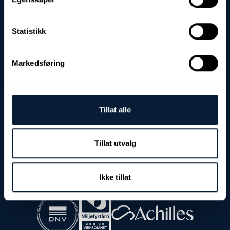
Statistikk
Besøks- og leveringadresse:
Fjordgata 8
Markedsføring
7900 Rørvik
Postadresse:
Postboks 103
7901 Rørvik
Tillat alle
Org.nr./EHF:
NO 982 968 178 MVA
Tillat utvalg
Kontakt:
Tlf: (+47) 74 39 37 90
E-post: post@nolab.no
Ikke tillat