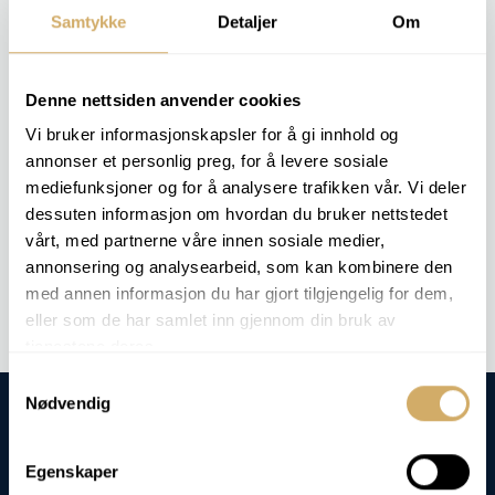
Kunden får direkte innsyn i hvilken type slitasje som
Samtykke
Detaljer
Om
forekommer, og om det er tegn til alvorlig skade som
krever umiddelbar oppfølging.
Denne nettsiden anvender cookies
RELEVANTE ANALYSEPAKKER
Vi bruker informasjonskapsler for å gi innhold og
annonser et personlig preg, for å levere sosiale
Denne analysen inngår ikke noen spesiell analysepakke - men vi
mediefunksjoner og for å analysere trafikken vår. Vi deler
kan utføre analysen på forespørsel.
dessuten informasjon om hvordan du bruker nettstedet
vårt, med partnerne våre innen sosiale medier,
Bestill analyse -
Mikroskopi
annonsering og analysearbeid, som kan kombinere den
med annen informasjon du har gjort tilgjengelig for dem,
eller som de har samlet inn gjennom din bruk av
tjenestene deres.
Samtykkevalg
Nødvendig
Egenskaper