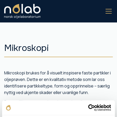
Mikroskopi
Mikroskopi brukes for å visuelt inspisere faste partikler i
oljeprøven. Dette er en kvalitativ metode som lar oss
identifisere partikkeltype, form og opprinnelse – særlig
nyttig ved ukjente skader eller uvanlige funn.
Prøven filtreres og undersøkes under mikroskop med
høy forstørrelse. Bildene dokumenteres for analyse.