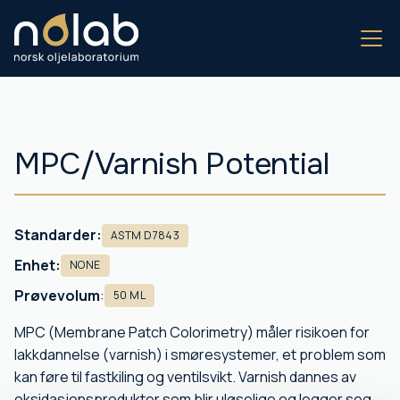
MPC/Varnish Potential
Standarder:
ASTM D7843
Enhet:
NONE
Prøvevolum
:
50 ML
MPC (Membrane Patch Colorimetry) måler risikoen for
lakkdannelse (varnish) i smøresystemer, et problem som
kan føre til fastkiling og ventilsvikt. Varnish dannes av
oksidasjonsprodukter som blir uløselige og legger seg