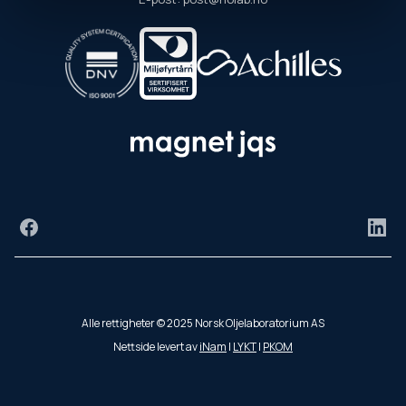
Facebook
Link
Alle rettigheter © 2025 Norsk Oljelaboratorium AS
Nettside levert av
iNam
|
LYKT
|
PKOM