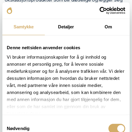
som belegg.
Prøven filtreres gjennom et membranfilter, og fargen
som dannes analyseres digitalt. En høy fargeverdi tilsier
Samtykke
Detaljer
Om
høy lakkdannelse.
Kunden får et tidlig varsel om potensielle problemer, og
Denne nettsiden anvender cookies
kan iverksette tiltak som filtrering, væskebehandling
Vi bruker informasjonskapsler for å gi innhold og
eller utskifting.
annonser et personlig preg, for å levere sosiale
mediefunksjoner og for å analysere trafikken vår. Vi deler
RELEVANTE ANALYSEPAKKER
dessuten informasjon om hvordan du bruker nettstedet
vårt, med partnerne våre innen sosiale medier,
Denne analysen inngår ikke noen spesiell analysepakke - men vi
annonsering og analysearbeid, som kan kombinere den
kan utføre analysen på forespørsel.
med annen informasjon du har gjort tilgjengelig for dem,
eller som de har samlet inn gjennom din bruk av
Bestill analyse -
MPC/Varnish Potential
tjenestene deres.
Samtykkevalg
Nødvendig