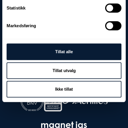
Besøks- og leveringadresse:
Statistikk
Fjordgata 8
7900 Rørvik
Markedsføring
Postadresse:
Postboks 103
7901 Rørvik
Org.nr./EHF:
Tillat alle
NO 982 968 178 MVA
Kontakt:
Tillat utvalg
Tlf: (+47) 74 39 37 90
E-post: post@nolab.no
Ikke tillat