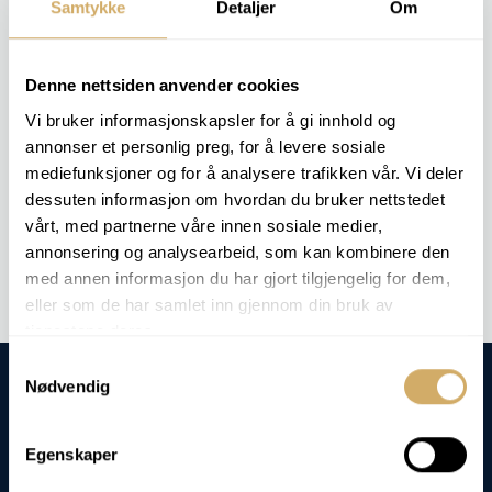
Resultatet gir kunden kontroll på forurensningsnivået og
Samtykke
Detaljer
Om
grunnlag for tiltak, rapportering eller vedlikehold.
Denne nettsiden anvender cookies
RELEVANTE ANALYSEPAKKER
Vi bruker informasjonskapsler for å gi innhold og
Denne analysen inngår ikke noen spesiell analysepakke - men vi
annonser et personlig preg, for å levere sosiale
kan utføre analysen på forespørsel.
mediefunksjoner og for å analysere trafikken vår. Vi deler
dessuten informasjon om hvordan du bruker nettstedet
vårt, med partnerne våre innen sosiale medier,
Bestill analyse -
Olje i vann
annonsering og analysearbeid, som kan kombinere den
med annen informasjon du har gjort tilgjengelig for dem,
eller som de har samlet inn gjennom din bruk av
tjenestene deres.
Samtykkevalg
Nødvendig
Egenskaper