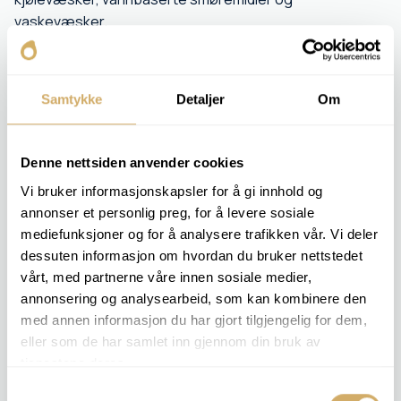
vaskevæsker.
Prøven måles med en nøyaktig elektrode, og resultatet
forteller om væsken er sur, nøytral eller basisk.
Samtykke
Detaljer
Om
Kunden får svar på om væsken fortsatt ligger innenfor
anbefalt pH-område, eller om det er behov for
etterfylling, utskifting eller justering for å unngå skade på
Denne nettsiden anvender cookies
systemet.
Vi bruker informasjonskapsler for å gi innhold og
annonser et personlig preg, for å levere sosiale
mediefunksjoner og for å analysere trafikken vår. Vi deler
RELEVANTE ANALYSEPAKKER
dessuten informasjon om hvordan du bruker nettstedet
COOLANT 1
vårt, med partnerne våre innen sosiale medier,
COOLANT 2
annonsering og analysearbeid, som kan kombinere den
COOLANT 3
COOLANT 4
med annen informasjon du har gjort tilgjengelig for dem,
eller som de har samlet inn gjennom din bruk av
tjenestene deres.
Bestill analyse -
pH
Samtykkevalg