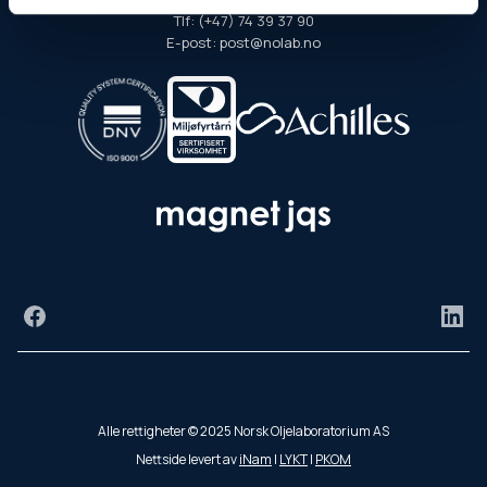
Tlf: (+47) 74 39 37 90
E-post: post@nolab.no
Facebook
Link
Alle rettigheter © 2025 Norsk Oljelaboratorium AS
Nettside levert av
iNam
|
LYKT
|
PKOM