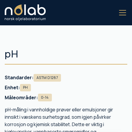
pH
Standarder:
ASTM D1287
Enhet:
PH
Måleområder:
0-14
pH-måling i vannholdige prøver eller emulsjoner gir
innsikt i væskens surhetsgrad, som igjen påvirker
korrosjon og kjemisk stabilitet. Dette er viktig i
kjølevæsker, vannbaserte smøremidler og