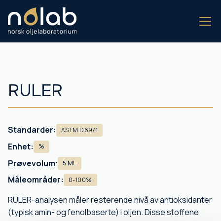
RULER
Standarder:
ASTM D6971
Enhet:
%
Prøvevolum
:
5 ML
Måleområder:
0-100%
RULER-analysen måler resterende nivå av antioksidanter
(typisk amin- og fenolbaserte) i oljen. Disse stoffene