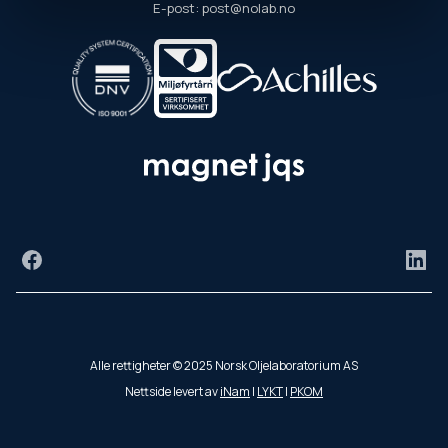
E-post: post@nolab.no
Facebook
Link
Alle rettigheter © 2025 Norsk Oljelaboratorium AS
Nettside levert av
iNam
|
LYKT
|
PKOM