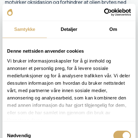
motvirker oksidasjon og forhindrer at oljen brytes ned
for raskt.
Ved hjelp av elektrokjemisk analyse kvantifiseres
gjenværende mengde antioksidanter og sammenlignes
Samtykke
Detaljer
Om
med fersk olje.
Kunden får et nøyaktig bilde av hvor mye beskyttelse
Denne nettsiden anvender cookies
som er igjen i oljen, og kan bruke dette for å planlegge
Vi bruker informasjonskapsler for å gi innhold og
oljeskift eller vurdere systempåvirkning.
annonser et personlig preg, for å levere sosiale
mediefunksjoner og for å analysere trafikken vår. Vi deler
dessuten informasjon om hvordan du bruker nettstedet
RELEVANTE ANALYSEPAKKER
vårt, med partnerne våre innen sosiale medier,
Denne analysen inngår ikke noen spesiell analysepakke - men vi
annonsering og analysearbeid, som kan kombinere den
kan utføre analysen på forespørsel.
med annen informasjon du har gjort tilgjengelig for dem,
eller som de har samlet inn gjennom din bruk av
Bestill analyse -
RULER
tjenestene deres.
Samtykkevalg
Nødvendig