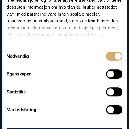
mediefunksjoner og for å analysere trafikken vår. Vi deler
dessuten informasjon om hvordan du bruker nettstedet
vårt, med partnerne våre innen sosiale medier,
annonsering og analysearbeid, som kan kombinere den
med annen informasjon du har gjort tilgjengelig for dem,
eller som de har samlet inn gjennom din bruk av
tjenestene deres.
Samtykkevalg
Nødvendig
LOGÍSTICA
Egenskaper
Impresionado por la logística
Según Adresseavisen, es extraño que se envíen decenas de miles de
muestras de aceite de todo el mundo a Rørvik Para analizar. Para nosotros es
Statistikk
solo logística.
Leer más
Markedsføring