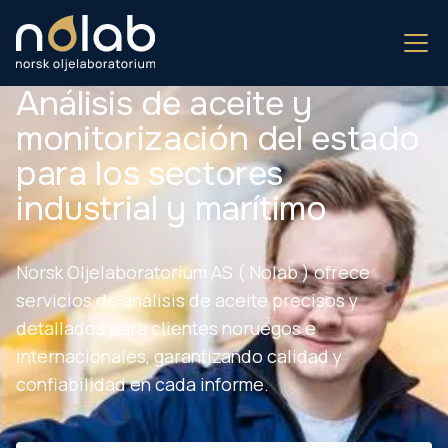
Análisis de aceite y
monitorización del estado
para los sectores
industrial y marítimo
Norsk Oljelaboratorium AS ( Nolab ) ofrece
servicios de análisis de aceite precisos y
detallados para clientes noruegos e
internacionales, garantizando calidad y
confiabilidad en cada informe.