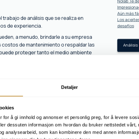
Nolab Te de
Impresionad
Aún más fác
trabajo de análisis que se realiza en
Los aceite
os de experiencia.
desafíos
 pueden, a menudo, brindarle a su empresa
 costos de mantenimiento o respaldar las
Análisis
s puede proteger tanto el medio ambiente
ribuir al desarrollo sostenible de su
timizar el mantenimiento y las operaciones.
Detaljer
ookies
 for å gi innhold og annonser et personlig preg, for å levere sos
deler dessuten informasjon om hvordan du bruker nettstedet vårt,
og analysearbeid, som kan kombinere den med annen informasjon d
o y los informes de análisis se pueden