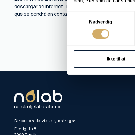
dem, eller som de har samlet
descargar de internet. Todos los resultados de los aná
que se pondrá en contacto con usted inmediatamente p
Samtykkevalg
Nødvendig
Ikke tillat
Dirección de visita y entrega:
Fjordgata 8
7900 Rørvik