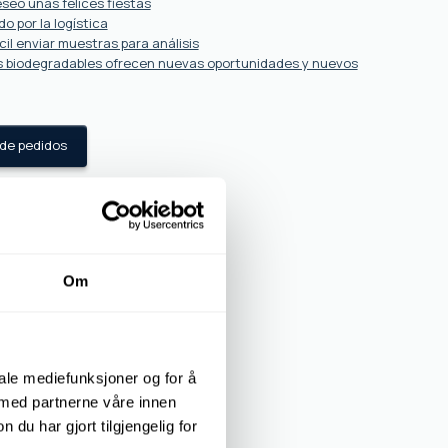
seo unas felices fiestas
o por la logística
il enviar muestras para análisis
s biodegradables ofrecen nuevas oportunidades y nuevos
 de pedidos
Om
iale mediefunksjoner og for å
 med partnerne våre innen
u har gjort tilgjengelig for