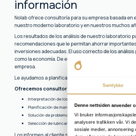
información
Nolab ofrece consultoría para su empresa basada en el 
nuestro moderno laboratorio y en nuestros muchos añ
Los resultados de los análisis de nuestro laboratorio
recomendaciones que le permitan ahorrar importantes
inversiones adecuadas. El uso correcto de los análisi
como la economía. De esta manera, juntos podemos cont
empresa.
Le ayudamos a planificar medidas, evaluar riesgos y op
Samtykke
Ofrecemos consultoría en:
Interpretación de los resultados del análisis
Denne nettsiden anvender c
Planificación de mantenimiento basada en datos
Vi bruker informasjonskapsler
Solución de problemas y análisis de causa raíz
analysere trafikken vår. Vi 
Selección de lubricantes o refrigerantes
sosiale medier, annonsering 
Los informes al cliente se envían por correo electrónic