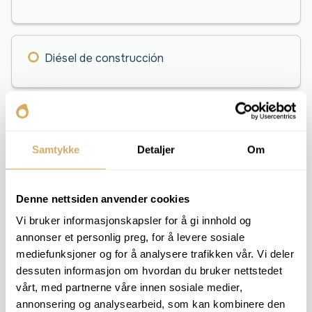
Diésel de construcción
Aceite combustible
Samtykke
Detaljer
Om
Otro combustible
Denne nettsiden anvender cookies
Vi bruker informasjonskapsler for å gi innhold og
annonser et personlig preg, for å levere sosiale
mediefunksjoner og for å analysere trafikken vår. Vi deler
dessuten informasjon om hvordan du bruker nettstedet
Evite problemas en el motor con el control de
vårt, med partnerne våre innen sosiale medier,
combustible
annonsering og analysearbeid, som kan kombinere den