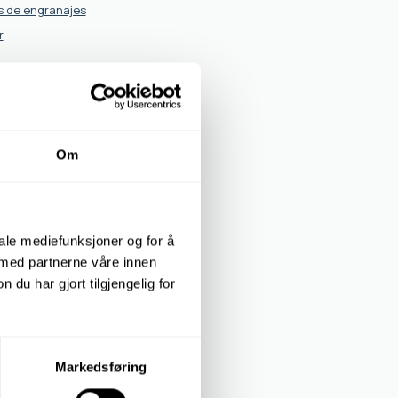
s de engranajes
r
tanos
Om
iale mediefunksjoner og for å
 med partnerne våre innen
u har gjort tilgjengelig for
Markedsføring