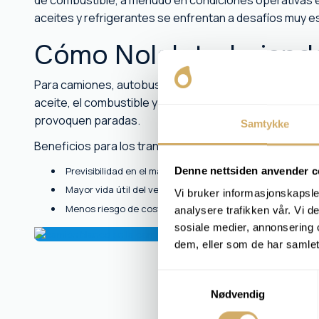
de combustible, a menudo en condiciones operativas e
aceites y refrigerantes se enfrentan a desafíos muy e
Cómo Nolab trabajando
Para camiones, autobuses y otros vehículos de transport
aceite, el combustible y el agua de refrigeración para
provoquen paradas.
Samtykke
Beneficios para los transportistas:
Previsibilidad en el mantenimiento
Denne nettsiden anvender c
Mayor vida útil del vehículo
Vi bruker informasjonskapsler
Menos riesgo de costes inesperados
analysere trafikken vår. Vi 
sosiale medier, annonsering 
dem, eller som de har samlet
Samtykkevalg
Nødvendig