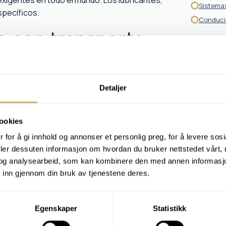
xigentes en todo el mundo. Los lubricantes,
Sistema
specíficos.
Conduci
 con transporte
Contác
e, la fiabilidad es esencial. Analizamos el
 detectar desviaciones antes de que
Detaljer
ookies
 for å gi innhold og annonser et personlig preg, for å levere sos
deler dessuten informasjon om hvordan du bruker nettstedet vårt,
og analysearbeid, som kan kombinere den med annen informasjon d
 inn gjennom din bruk av tjenestene deres.
Egenskaper
Statistikk