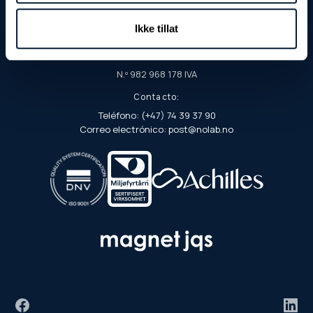
Apartado postal 103
Ikke tillat
7901 Rørvik
N.º de organización/EHF:
N.º 982 968 178 IVA
Contacto:
Teléfono: (+47) 74 39 37 90
Correo electrónico: post@nolab.no
Facebook
Link