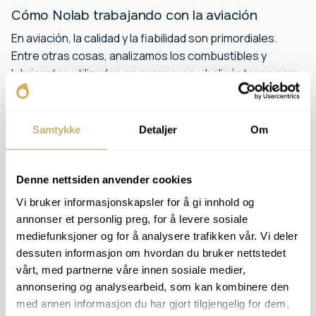
Cómo Nolab trabajando con la aviación
En aviación, la calidad y la fiabilidad son primordiales.
Entre otras cosas, analizamos los combustibles y
lubricantes utilizados en aeronaves y helicópteros para
garantizar el cumplimiento de las especificaciones y
prevenir problemas operativos.
Samtykke
Detaljer
Om
Nuestros servicios contribuyen a:
Función del motor segura y predecible
Detección temprana de la contaminación
Denne nettsiden anvender cookies
Documentación para mantenimiento y cumplimiento
Vi bruker informasjonskapsler for å gi innhold og
normativo
annonser et personlig preg, for å levere sosiale
mediefunksjoner og for å analysere trafikken vår. Vi deler
dessuten informasjon om hvordan du bruker nettstedet
vårt, med partnerne våre innen sosiale medier,
COMPONENTES RELEVANTES
annonsering og analysearbeid, som kan kombinere den
Motor
med annen informasjon du har gjort tilgjengelig for dem,