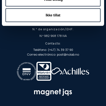
7900 Rørvik
Dirección postal:
Ikke tillat
Apartado postal 103
7901 Rørvik
N.º de organización/EHF:
N.º 982 968 178 IVA
Contacto:
Teléfono: (+47) 74 39 37 90
Correo electrónico: post@nolab.no