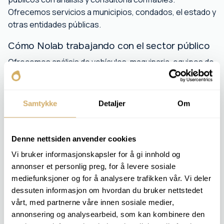
Ofrecemos servicios a municipios, condados, el estado y
otras entidades públicas.
Cómo Nolab trabajando con el sector público
Ofrecemos análisis de vehículos, maquinaria, equipos de
emergencia y sistemas de energía. Nuestra experiencia
y rapidez de entrega nos convierten en un socio
confiable para clientes públicos.
Samtykke
Detaljer
Om
Nuestros análisis proporcionan:
Mejor utilización de los recursos
Denne nettsiden anvender cookies
Calidad documentada en operación y mantenimiento
Vi bruker informasjonskapsler for å gi innhold og
Mayor confiabilidad en la prestación de servicios
annonser et personlig preg, for å levere sosiale
mediefunksjoner og for å analysere trafikken vår. Vi deler
dessuten informasjon om hvordan du bruker nettstedet
vårt, med partnerne våre innen sosiale medier,
annonsering og analysearbeid, som kan kombinere den
COMPONENTES RELEVANTES