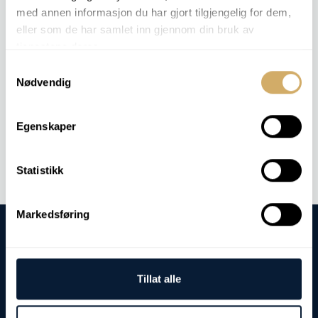
COMPOSANTS PERTINENTS
med annen informasjon du har gjort tilgjengelig for dem,
eller som de har samlet inn gjennom din bruk av
Moteur
tjenestene deres.
Hydraulique
Samtykkevalg
carburant pour réacteurs
Nødvendig
Contactez-nous
Egenskaper
Statistikk
Markedsføring
Tillat alle
Adresse de visite et de livraison :