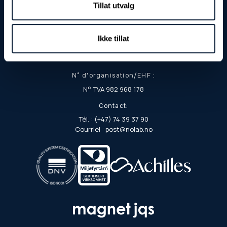
Tillat utvalg
Fjordgata 8
7900 Rørvik
Adresse postale :
Ikke tillat
Boîte postale 103
7901 Rørvik
N° d'organisation/EHF :
N° TVA 982 968 178
Contact:
Tél. : (+47) 74 39 37 90
Courriel : post@nolab.no