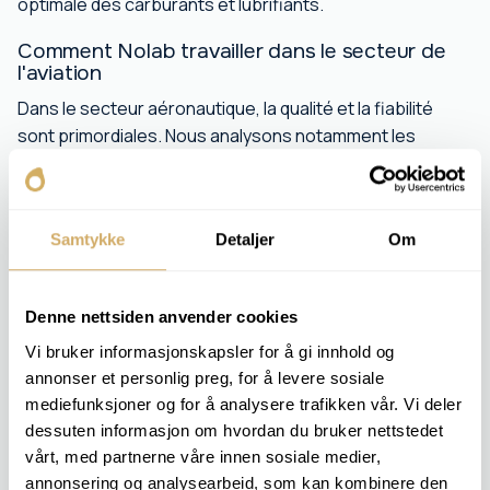
optimale des carburants et lubrifiants.
Comment Nolab travailler dans le secteur de
l'aviation
Dans le secteur aéronautique, la qualité et la fiabilité
sont primordiales. Nous analysons notamment les
carburants et les lubrifiants utilisés dans les avions et
les hélicoptères afin de garantir leur conformité aux
spécifications et de prévenir les problèmes
Samtykke
Detaljer
Om
opérationnels.
Nos services contribuent à :
Denne nettsiden anvender cookies
Fonctionnement sûr et prévisible du moteur
Détection précoce de la pollution
Vi bruker informasjonskapsler for å gi innhold og
annonser et personlig preg, for å levere sosiale
Documentation relative à la maintenance et à la
conformité réglementaire
mediefunksjoner og for å analysere trafikken vår. Vi deler
dessuten informasjon om hvordan du bruker nettstedet
vårt, med partnerne våre innen sosiale medier,
annonsering og analysearbeid, som kan kombinere den