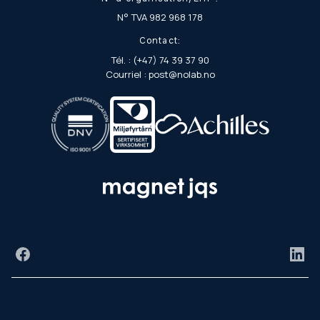
N° TVA 982 968 178
Contact:
Tél. : (+47) 74 39 37 90
Courriel : post@nolab.no
Facebook
Link