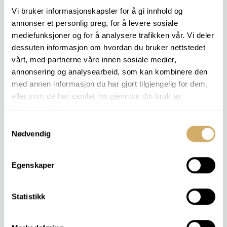
Vi bruker informasjonskapsler for å gi innhold og
Nous vous aidons avec :
annonser et personlig preg, for å levere sosiale
Développement et essais de nouveaux lubrifiants ou types
mediefunksjoner og for å analysere trafikken vår. Vi deler
de plastiques
dessuten informasjon om hvordan du bruker nettstedet
Documentation et assurance qualité
vårt, med partnerne våre innen sosiale medier,
Essais à long terme et études comparatives
annonsering og analysearbeid, som kan kombinere den
med annen informasjon du har gjort tilgjengelig for dem,
projets de recherche personnalisés
eller som de har samlet inn gjennom din bruk av
tjenestene deres.
Samtykkevalg
Nødvendig
DERNIERS ARTICLES
Martin est le nouveau PDG de Nolab
Nolab Je vous souhaite de joyeuses fêtes
Egenskaper
Impressionné par la logistique
Il est encore plus facile d'envoyer des échantillons pour analyse
Les huiles biodégradables offrent de nouvelles opportunités – et
Statistikk
de nouveaux défis