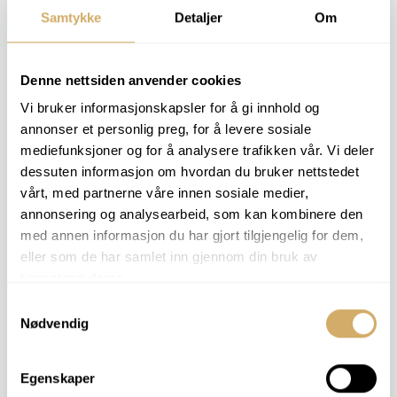
de l'industrie, de la production, de l'aquaculture et autres
Samtykke
Detaljer
Om
qui ont besoin de documentation, de traçabilité ou
d'éclaircissements techniques concernant les matières
plastiques.
Denne nettsiden anvender cookies
Les analyses typiques comprennent :
Vi bruker informasjonskapsler for å gi innhold og
annonser et personlig preg, for å levere sosiale
Spectroscopie FTIR pour l'identification des polymères
mediefunksjoner og for å analysere trafikken vår. Vi deler
Examen visuel et microscopique
dessuten informasjon om hvordan du bruker nettstedet
Comparaison avec des échantillons de référence et des
vårt, med partnerne våre innen sosiale medier,
types de plastique
annonsering og analysearbeid, som kan kombinere den
Mesure de l'humidité et évaluation de l'état du matériau
med annen informasjon du har gjort tilgjengelig for dem,
eller som de har samlet inn gjennom din bruk av
Veuillez nous contacter si vous avez des matériaux
tjenestene deres.
inconnus, si vous soupçonnez des défauts de
fabrication ou si vous souhaitez documenter la
Samtykkevalg
Nødvendig
conformité aux spécifications.
Egenskaper