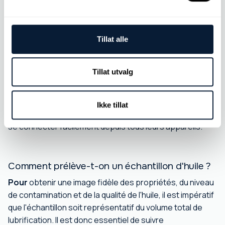
envoyé au client. Ce rapport contiendra, outre les
résultats de l'échantillon analysé, ceux des tests
précédents effectués sur le même composant. Cela
Tillat alle
permettra de suivre l'évolution du composant.
Le rapport d'analyse est envoyé par courriel au client, en
Tillat utvalg
plus de l'ensemble des données stockées chez nous.
Les clients importants peuvent également obtenir, sur
demande, un identifiant et un mot de passe pour
Ikke tillat
accéder à notre service en ligne, ce qui leur permet de
se connecter facilement depuis tous leurs appareils.
Comment prélève-t-on un échantillon d'huile ?
Pour
obtenir une image fidèle des propriétés, du niveau
de contamination et de la qualité de l'huile, il est impératif
que l'échantillon soit représentatif du volume total de
lubrification. Il est donc essentiel de suivre