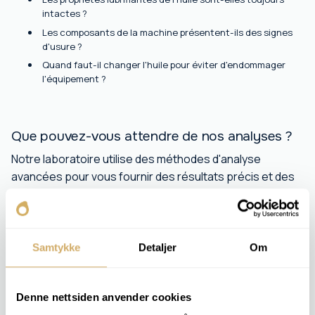
intactes ?
Les composants de la machine présentent-ils des signes
d'usure ?
Quand faut-il changer l'huile pour éviter d'endommager
l'équipement ?
Que pouvez-vous attendre de nos analyses ?
Notre laboratoire utilise des méthodes d'analyse
avancées pour vous fournir des résultats précis et des
recommandations claires. Nous analysons notamment :
Teneur en métal et particules d'usure
Viscosité et oxydation
Samtykke
Detaljer
Om
teneur en eau et en carburant
Additifs et détérioration de l'huile
Denne nettsiden anvender cookies
Avec des analyses d'huile régulières de Nolab Vous