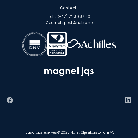
Contact:
Tél. : (+47) 74 39 37 90
Courriel : post@nolab.no
Facebook
Link
Tous droits réservés © 2025 Norsk Oljelaboratorium AS