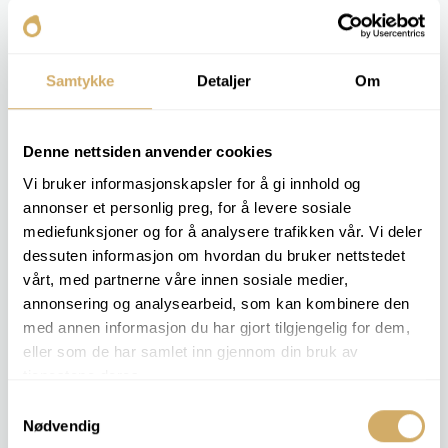
Oxydation
Indice de viscosité
Sulfate
Indice PQ
Teneur en eau [%]
Anti-usure
Oxydation
Samtykke
Detaljer
Om
Sulfate
Teneur en eau [%]
Denne nettsiden anvender cookies
Vi bruker informasjonskapsler for å gi innhold og
OIL 3
OIL 4
annonser et personlig preg, for å levere sosiale
Analyse élémentaire
Analyse élémentaire
mediefunksjoner og for å analysere trafikken vår. Vi deler
TANNÉ
TANNÉ
dessuten informasjon om hvordan du bruker nettstedet
Viscosité v 40
Viscosité v 40
Teneur en eau [ppm]
Viscosité v 100
vårt, med partnerne våre innen sosiale medier,
Anti-usure
Indice de viscosité
annonsering og analysearbeid, som kan kombinere den
Oxydation
Indice PQ
med annen informasjon du har gjort tilgjengelig for dem,
Sulfate
Teneur en eau [ppm]
eller som de har samlet inn gjennom din bruk av
Comptage de particules
Oxydation
tjenestene deres.
Sulfate
Comptage de particules
Samtykkevalg
Nødvendig