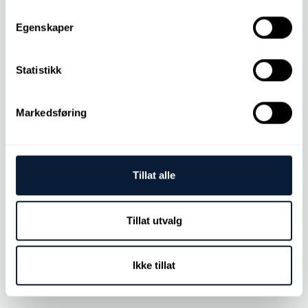
Autres analyses
Egenskaper
Potentiel MPC/vernis
Statistikk
Particules inconnues
Markedsføring
LNF (Amendes LaserNet)
Tillat alle
Tillat utvalg
Analyse élémentaire
Ikke tillat