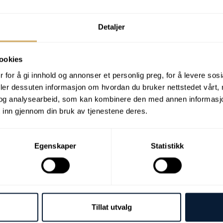
 através de reação química ou espectroscopia.
ficiente ou se o pacote inibidor se esgotou e
Análise
Detaljer
ookies
 for å gi innhold og annonser et personlig preg, for å levere sos
deler dessuten informasjon om hvordan du bruker nettstedet vårt,
og analysearbeid, som kan kombinere den med annen informasjon d
 inn gjennom din bruk av tjenestene deres.
Egenskaper
Statistikk
Tillat utvalg