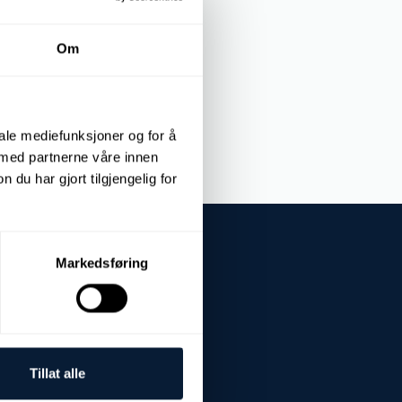
 de encomendas -
Inibidor [%]
Om
iale mediefunksjoner og for å
 med partnerne våre innen
u har gjort tilgjengelig for
Markedsføring
Tillat alle