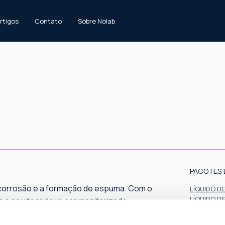
rtigos
Contato
Sobre Nolab
PACOTES 
a corrosão e a formação de espuma. Com o
LÍQUIDO D
LÍQUIDO D
 o seu teor deve ser monitorizado
LÍQUIDO D
ção e nos fluidos à base de água.
LÍQUIDO D