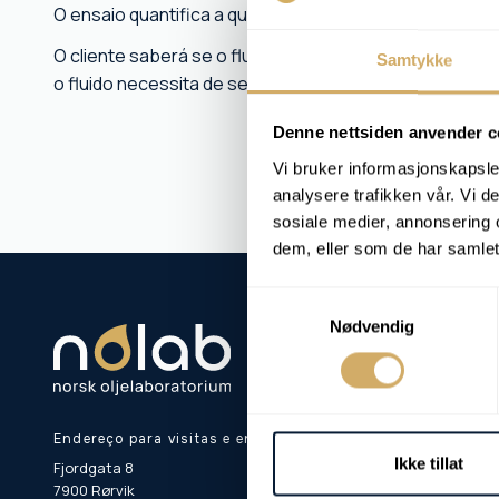
O ensaio quantifica a quantidade de inibidores ativos
O cliente saberá se o fluido ainda oferece proteção su
Samtykke
o fluido necessita de ser reaplicado ou substituído.
Denne nettsiden anvender c
Vi bruker informasjonskapsler
analysere trafikken vår. Vi 
sosiale medier, annonsering 
dem, eller som de har samlet
Samtykkevalg
Nødvendig
Endereço para visitas e entregas:
Ikke tillat
Fjordgata 8
7900 Rørvik