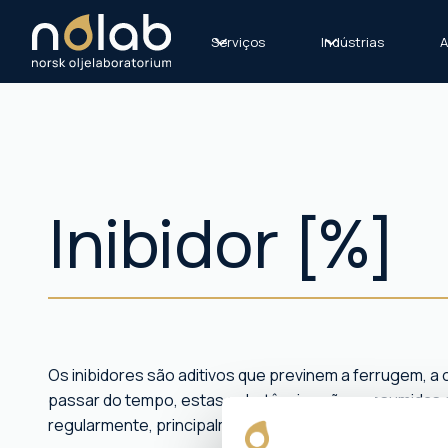
Serviços
Indústrias
A
Inibidor [%]
Os inibidores são aditivos que previnem a ferrugem, 
passar do tempo, estas substâncias são consumidas e
regularmente, principalmente nos líquidos de refrigera